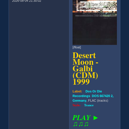
2026-08-04 21:30:02
[/float]
Desert
Moon -
Galbi
(CDM)
1999
Label:
Dos Or Die
Recordings DOS 667420 2,
Germany
, FLAC (tracks)
Style:
Trance
PLAY ►
♫♫♫