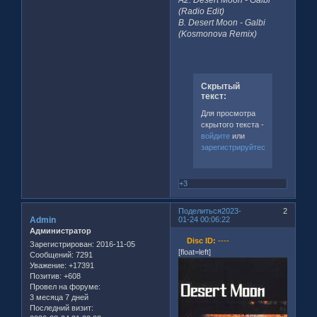
(Radio Edit)
B. Desert Moon - Galbi
(Kosmonova Remix)
Скрытый
текст:
Для просмотра
скрытого текста -
войдите
или
зарегистрируйтесь
.
+3
Поделиться
2023-
2
Admin
01-24 00:06:22
Администратор
Disc ID:
----
Зарегистрирован
: 2016-11-05
[float=left]
Сообщений:
7291
Уважение:
+17391
Позитив:
+608
Провел на форуме:
3 месяца 7 дней
Последний визит: