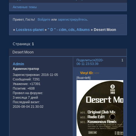
Активные темы
Привет, Гость!
Войдите
или
зарегистрируйтесь
.
»
Lossless-planet
»
" D " - cdm, cds, Albums
»
Desert Moon
Страница:
1
Desert Moon
Поделиться
2020-
1
Admin
06-11 23:53:39
Администратор
Vinyl ID:
----
Зарегистрирован
: 2016-11-05
[float=left]
Сообщений:
7291
Уважение:
+17391
Позитив:
+608
Провел на форуме:
3 месяца 7 дней
Последний визит:
2026-08-04 21:30:02