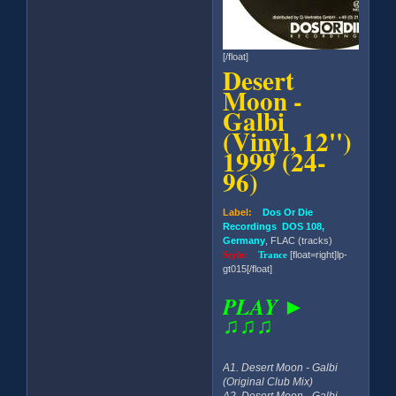
[/float]
Desert
Moon -
Galbi
(Vinyl, 12'')
1999 (24-
96)
Label:
Dos Or Die
Recordings DOS 108,
Germany
, FLAC (tracks)
Style:
Trance
[float=right]lp-
gt015[/float]
PLAY ►
♫♫♫
A1. Desert Moon - Galbi
(Original Club Mix)
A2. Desert Moon - Galbi