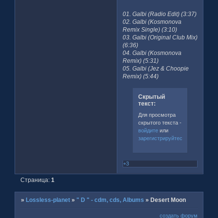
01. Galbi (Radio Edit) (3:37)
02. Galbi (Kosmonova
Remix Single) (3:10)
03. Galbi (Original Club Mix)
(6:36)
04. Galbi (Kosmonova
Remix) (5:31)
05. Galbi (Jez & Choopie
Remix) (5:44)
Скрытый
текст:
Для просмотра
скрытого текста -
войдите
или
зарегистрируйтесь
.
+3
Страница:
1
»
Lossless-planet
»
" D " - cdm, cds, Albums
»
Desert Moon
создать форум