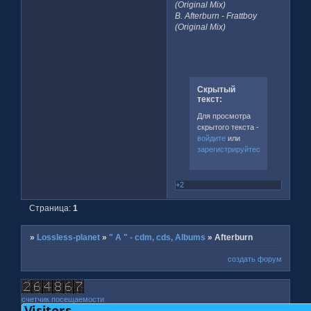
(Original Mix)
B. Afterburn - Frattboy
(Original Mix)
Скрытый
текст:
Для просмотра
скрытого текста -
войдите
или
зарегистрируйтесь
.
+2
Страница:
1
»
Lossless-planet
»
" A " - cdm, cds, Albums
»
Afterburn
создать форум
счетчик посещаемости