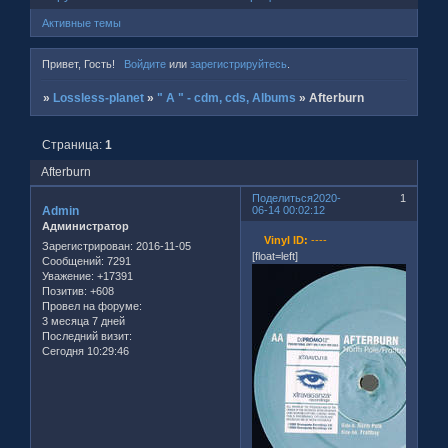
Активные темы
Привет, Гость!
Войдите
или
зарегистрируйтесь
.
»
Lossless-planet
»
" A " - cdm, cds, Albums
»
Afterburn
Страница:
1
Afterburn
Поделиться
2020-
1
Admin
06-14 00:02:12
Администратор
Vinyl ID:
----
Зарегистрирован
: 2016-11-05
[float=left]
Сообщений:
7291
Уважение:
+17391
Позитив:
+608
Провел на форуме:
3 месяца 7 дней
Последний визит:
Сегодня 10:29:46