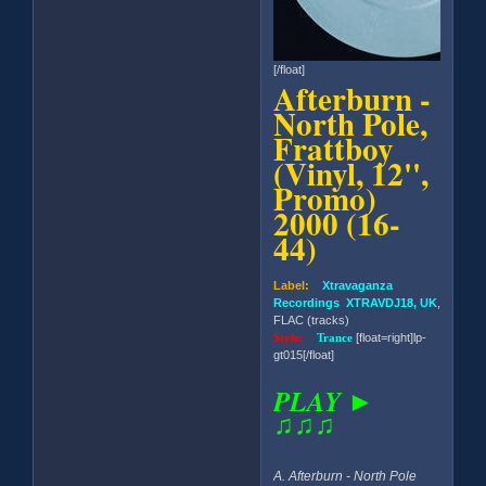
[/float]
Afterburn -
North Pole,
Frattboy
(Vinyl, 12'',
Promo)
2000 (16-
44)
Label:
Xtravaganza
Recordings XTRAVDJ18, UK
,
FLAC (tracks)
Style:
Trance
[float=right]lp-
gt015[/float]
PLAY ►
♫♫♫
A. Afterburn - North Pole