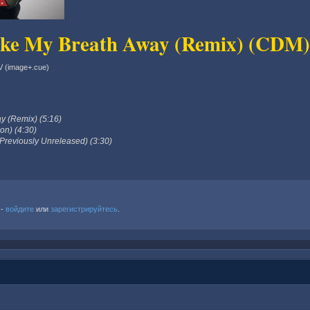
ake My Breath Away (Remix) (CDM)
V (image+.cue)
y (Remix) (5:16)
on) (4:30)
 (Previously Unreleased) (3:30)
 -
войдите
или
зарегистрируйтесь
.