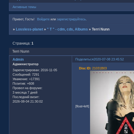
Активные темы
Привет, Гость!
Войдите
или
зарегистрируйтесь
.
»
Lossless-planet
»
" T " - cdm, cds, Albums
»
Terri Nunn
Страница:
1
Terri Nunn
Admin
Поделиться
2020-07-08 23:45:52
Администратор
Disc ID:
21031B03
Зарегистрирован
: 2016-11-05
Сообщений:
7291
Уважение:
+17391
Позитив:
+608
Провел на форуме:
3 месяца 7 дней
Последний визит:
2026-08-04 21:30:02
[float=left]