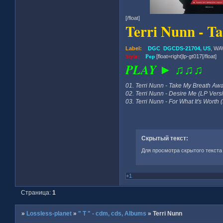
[/float]
Terri Nunn - T
Label:
DGC DGCDS-21704, US
, WA
Style:
Pop
[float=right]lp-gt017[/float]
PLAY ► ♫♫♫
01. Terri Nunn - Take My Breath Awa
02. Terri Nunn - Desire Me (LP Versi
03. Terri Nunn - For What It's Worth
Скрытый текст:
Для просмотра скрытого текста
+1
Страница:
1
»
Lossless-planet
»
" T " - cdm, cds, Albums
»
Terri Nunn