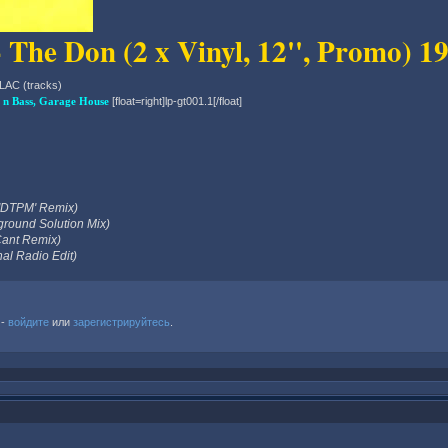
The Don (2 x Vinyl, 12'', Promo) 19
FLAC (tracks)
 n Bass, Garage House
[float=right]lp-gt001.1[/float]
 'DTPM' Remix)
round Solution Mix)
Cant Remix)
al Radio Edit)
 -
войдите
или
зарегистрируйтесь
.