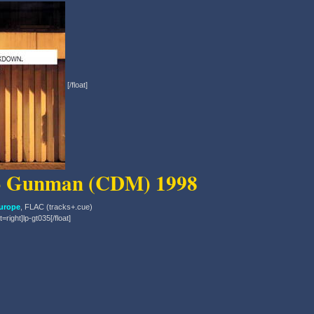
[/float]
- Gunman (CDM) 1998
urope
, FLAC (tracks+.cue)
at=right]lp-gt035[/float]