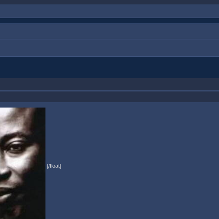
[/float]