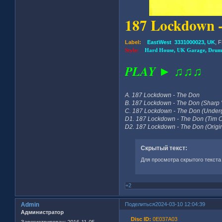
187 Lockdown - 
Label:
EastWest 3331000023, UK
, 
Style:
Hard House, UK Garage, Drum
PLAY ► ♫♫♫
A. 187 Lockdown - The Don
B. 187 Lockdown - The Don (Sharp
C. 187 Lockdown - The Don (Underg
D1. 187 Lockdown - The Don (Tim 
D2. 187 Lockdown - The Don (Origin
Скрытый текст:
Для просмотра скрытого текста
+2
Admin
Поделиться
2024-03-10 12:04:39
Администратор
Disc ID:
0E037A03
Зарегистрирован
: 2016-11-05