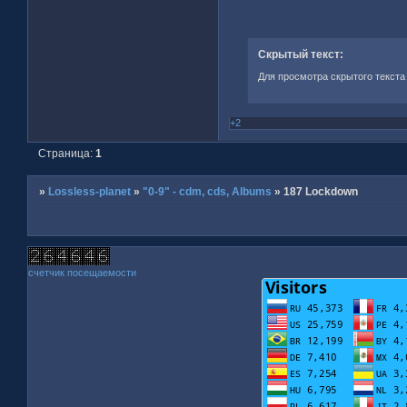
Скрытый текст:
Для просмотра скрытого текста
+2
Страница:
1
»
Lossless-planet
»
"0-9" - cdm, cds, Albums
»
187 Lockdown
счетчик посещаемости