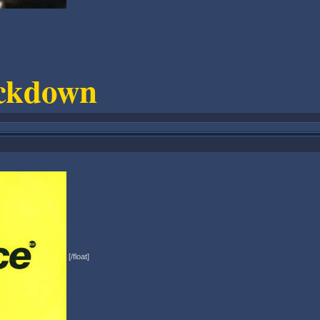
kdown
[/float]