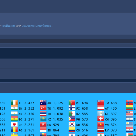
 -
войдите
или
зарегистрируйтесь
.