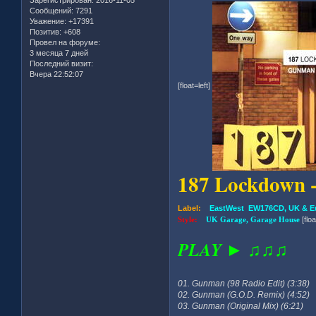
Сообщений:
7291
Уважение:
+17391
Позитив:
+608
Провел на форуме:
3 месяца 7 дней
Последний визит:
Вчера 22:52:07
[float=left]
187 Lockdown 
Label:
EastWest EW176CD, UK & E
Style:
UK Garage, Garage House
[flo
PLAY ► ♫♫♫
01. Gunman (98 Radio Edit) (3:38)
02. Gunman (G.O.D. Remix) (4:52)
03. Gunman (Original Mix) (6:21)