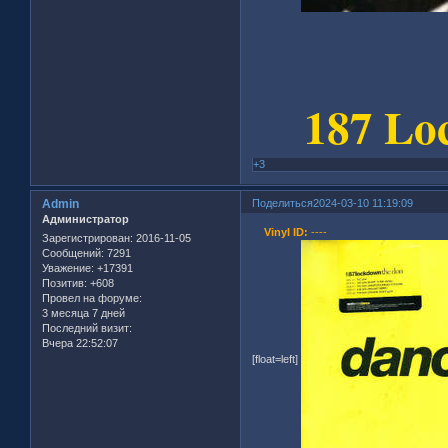
187 Loc
+3
Admin
Поделиться
2024-03-10 11:19:09
Администратор
Vinyl ID:
----
Зарегистрирован
: 2016-11-05
Сообщений:
7291
Уважение:
+17391
Позитив:
+608
Провел на форуме:
3 месяца 7 дней
Последний визит:
Вчера 22:52:07
[float=left]