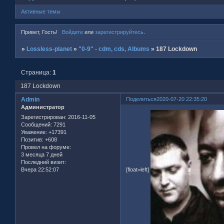
Активные темы
Привет, Гость!
Войдите
или
зарегистрируйтесь
.
»
Lossless-planet
»
"0-9" - cdm, cds, Albums
»
187 Lockdown
Страница:
1
187 Lockdown
Admin
Поделиться
2020-07-20 22:35:20
Администратор
Зарегистрирован
: 2016-11-05
Сообщений:
7291
Уважение:
+17391
Позитив:
+608
Провел на форуме:
3 месяца 7 дней
Последний визит:
Вчера 22:52:07
[float=left]