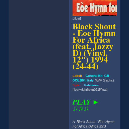
[/float]
Black Shout
- Eoe Hymn
For Africa
(feat. Jazzy
D) (Vinyl,
12'') 1994
(24-44)
Label:
General Bit GB
003LB94, Italy
, WAV (tracks)
Style:
Italodance
[float=right]lp-gt021[/float]
PLAY ►
♫♫♫
A. Black Shout - Eoe Hymn
For Africa (Africa Mix)