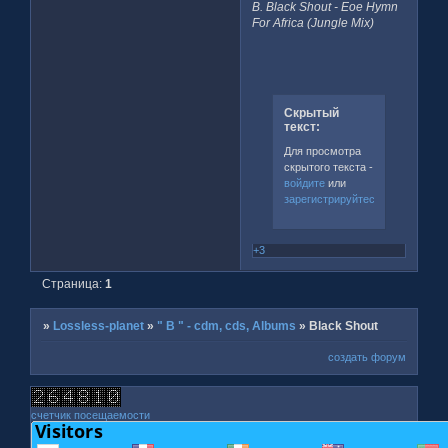
B. Black Shout - Eoe Hymn
For Africa (Jungle Mix)
Скрытый
текст:
Для просмотра
скрытого текста -
войдите
или
зарегистрируйтесь
.
+3
Страница:
1
»
Lossless-planet
»
" B " - cdm, cds, Albums
»
Black Shout
создать форум
счетчик посещаемости