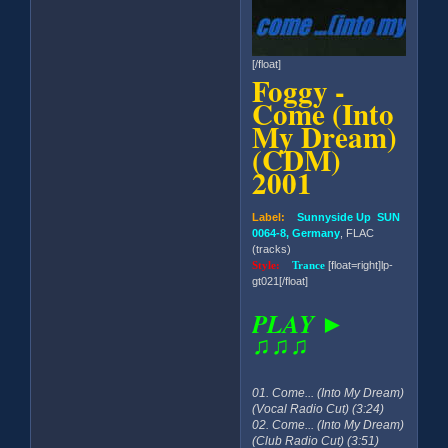
[/float]
Foggy -
Come (Into
My Dream)
(CDM)
2001
Label:
Sunnyside Up SUN
0064-8, Germany
, FLAC
(tracks)
Style:
Trance
[float=right]lp-
gt021[/float]
PLAY ►
♫♫♫
01. Come... (Into My Dream)
(Vocal Radio Cut) (3:24)
02. Come... (Into My Dream)
(Club Radio Cut) (3:51)