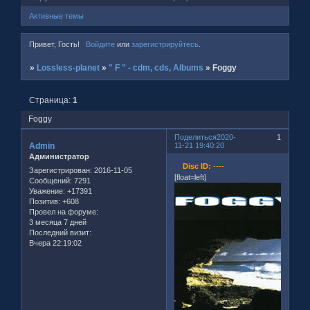
Активные темы
Привет, Гость!
Войдите
или
зарегистрируйтесь
.
»
Lossless-planet
»
" F " - cdm, cds, Albums
»
Foggy
Страница:
1
Foggy
Поделиться
2020-
1
Admin
11-21 19:40:20
Администратор
Disc ID:
----
Зарегистрирован
: 2016-11-05
[float=left]
Сообщений:
7291
Уважение:
+17391
Позитив:
+608
Провел на форуме:
3 месяца 7 дней
Последний визит:
Вчера 22:19:02