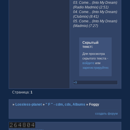
03. Come... (Into My Dream)
(Radio Madmix) (2:51)
04. Come... (Into My Dream)
(Clubmix) (8:41)
05. Come... (Into My Dream)
(Madmix) (7:27)
Скрытый
текст:
Для просмотра
скрытого текста -
войдите
или
зарегистрируйтесь
.
+9
Страница:
1
»
Lossless-planet
»
" F " - cdm, cds, Albums
»
Foggy
создать форум