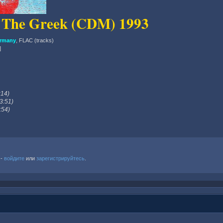
a The Greek (CDM) 1993
ermany
, FLAC (tracks)
]
:14)
3:51)
:54)
 -
войдите
или
зарегистрируйтесь
.