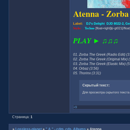
Atenna - Zorb
Label:
DJ's Delight DJD 8022-2, G
Style:
Techno
[float=right]lp-gt021[/float
PLAY ► ♫♫♫
01. Zorba The Greek (Radio Edit) (3
02. Zorba The Greek (Original Mix) (
03. Zorba The Greek (Elastic Mix) (5
04. Orbaz (3:56)
05. Thorinx (3:31)
Скрытый текст:
Для просмотра скрытого текста
+9
Страница:
1
»
Lossless-planet
»
" A " - cdm, cds, Albums
»
Atenna