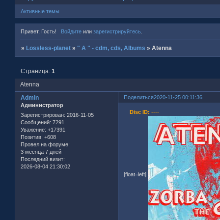
Активные темы
Привет, Гость!
Войдите
или
зарегистрируйтесь
.
»
Lossless-planet
»
" A " - cdm, cds, Albums
»
Atenna
Страница:
1
Atenna
Admin
Поделиться
2020-11-25 00:11:36
Администратор
Disc ID:
----
Зарегистрирован
: 2016-11-05
Сообщений:
7291
Уважение:
+17391
Позитив:
+608
Провел на форуме:
3 месяца 7 дней
Последний визит:
2026-08-04 21:30:02
[float=left]