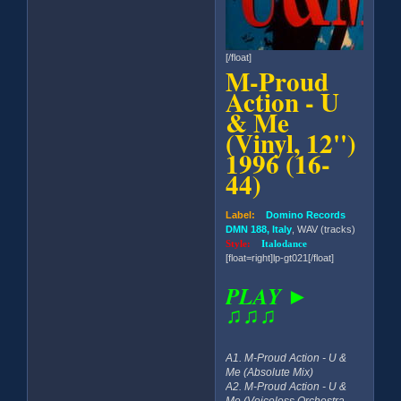
[/float]
M-Proud
Action - U
& Me
(Vinyl, 12'')
1996 (16-
44)
Label:
Domino Records
DMN 188, Italy
, WAV (tracks)
Style:
Italodance
[float=right]lp-gt021[/float]
PLAY ►
♫♫♫
A1. M-Proud Action - U &
Me (Absolute Mix)
A2. M-Proud Action - U &
Me (Voiceless Orchestra