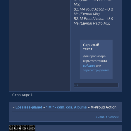
Mix)
B1. M-Proud Action - U &
Me (Eternal Mix)
B2. M-Proud Action - U &
Me (Eternal Radio Mix)
Скрытый
текст:
Для просмотра
скрытого текста -
войдите
или
зарегистрируйтесь
.
+3
Страница:
1
»
Lossless-planet
»
" M " - cdm, cds, Albums
»
M-Proud Action
создать форум