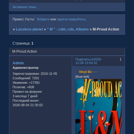
Активные темы
Привет, Гость!
Войдите
или
зарегистрируйтесь
.
»
Lossless-planet
»
" M " - cdm, cds, Albums
»
M-Proud Action
Страница:
1
M-Proud Action
Поделиться
2020-
1
Admin
12-06 23:04:32
Администратор
Vinyl ID:
----
Зарегистрирован
: 2016-11-05
[float=left]
Сообщений:
7291
Уважение:
+17391
Позитив:
+608
Провел на форуме:
3 месяца 7 дней
Последний визит:
2026-08-04 21:30:02