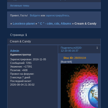
Активные темы
Привет, Гость!
Войдите
или
зарегистрируйтесь
.
»
Lossless-planet
»
" C " - cdm, cds, Albums
»
Cream & Candy
Страница:
1
Cream & Candy
Поделиться
2020-
1
Admin
12-20 00:16:37
Администратор
Disc ID:
2B059104
Зарегистрирован
: 2016-11-05
[float=left]
Сообщений:
7291
Уважение:
+17391
Позитив:
+608
Провел на форуме:
3 месяца 7 дней
Последний визит:
2026-08-04 21:30:02