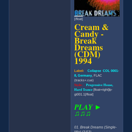
[/float]
Cream &
Candy -
Break
Dreams
(CDM)
1994
Label:
Collapse COL 0001-
8, Germany
, FLAC
(tracks+.cue)
Style:
Progressive House,
Hard Trance
[float=right]lp-
gt001.1[/float]
PLAY ►
♫♫♫
01. Break Dreams (Single-
Mix) (3:53)