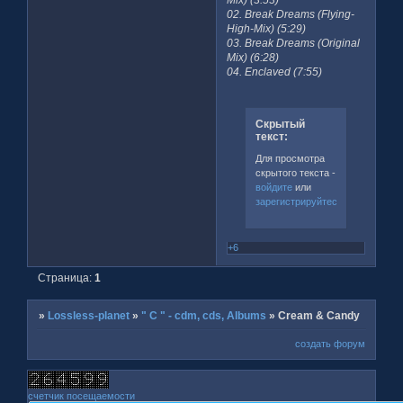
02. Break Dreams (Flying-
High-Mix) (5:29)
03. Break Dreams (Original
Mix) (6:28)
04. Enclaved (7:55)
Скрытый
текст:
Для просмотра
скрытого текста -
войдите
или
зарегистрируйтесь
.
+6
Страница:
1
»
Lossless-planet
»
" C " - cdm, cds, Albums
»
Cream & Candy
создать форум
счетчик посещаемости