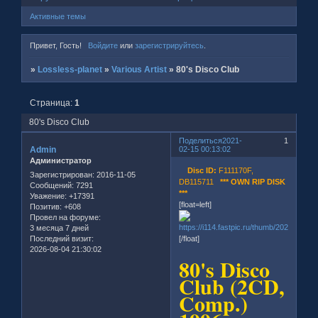
Активные темы
Привет, Гость!
Войдите
или
зарегистрируйтесь
.
»
Lossless-planet
»
Various Artist
»
80's Disco Club
Страница:
1
80's Disco Club
Поделиться
2021-
1
Admin
02-15 00:13:02
Администратор
Disc ID:
F111170F,
Зарегистрирован
: 2016-11-05
DB115711
*** OWN RIP DISK
Сообщений:
7291
***
Уважение:
+17391
[float=left]
Позитив:
+608
Провел на форуме:
3 месяца 7 дней
Последний визит:
[/float]
2026-08-04 21:30:02
80's Disco
Club (2CD,
Comp.)