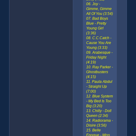
06. Joy -
Gimme, Gimme
All Of You (3:54)
07. Bad Boys
Blue - Pretty
Young Girl
(3:36)
08. C.C.Catch -
Cause You Are
Young (3:33)
09. Arabesque -
Friday Night
(4:19)
10. Ray Parker -
Ghostbusters
(4:15)
11. Paula Abdul
- Straight Up
(7:00)
12. Blue System
- My Bed Is Too
Big (3:20)
13. Chilly - Doll
Queen (2:34)
14. Radiorama -
Disire (3:56)
15. Belle
Epoque - Miss