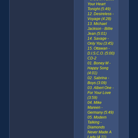
Your Heart
Tonight (5:49)
12. Desireless -
Voyage (4:28)
13. Michael
Jackson - Billie
Jean (5:01)
14. Savage -
Only You (3:45)
15. Ottawan -
D.I.S.C.O. (5:00)
CD-2
01. Boney M -
Happy Song
(4:01)
02. Sabrina -
Boys (3:09)
03. Albert One -
For Your Love
(3:59)
04. Mike
Mareen -
Germany (5:49)
05. Modern
Talking -
Diamonds
Never Made A
Lady (4:11)