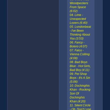
Woodpeckers
From Space
(6:02)
04. Lime -
Unexpected
Lovers (6:40)
05. Londonbeat
- I've Been
Thinking About
You (3:53)
06. Fancy -
Bolero (4:07)
07. Falco -
Vienna Colling
(4:08)
08. Bad Boys
Blue - Hot Girls,
Bad Boy (4:11)
09. Pet Shop
Boys - It's A Sin
(5:06)
10. Dschinghis
Khan - Rocking
Son Of
Dschinghis
Khan (4:20)
11. Silent Circle
- Oh, Don't Lose