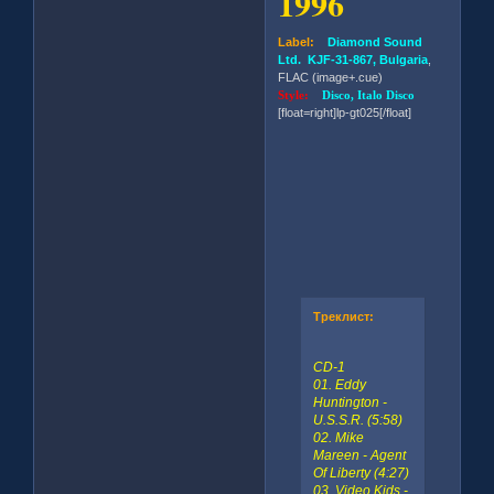
1996
Label:
Diamond Sound
Ltd. KJF-31-867, Bulgaria
,
FLAC (image+.cue)
Style:
Disco, Italo Disco
[float=right]lp-gt025[/float]
Треклист:
CD-1
01. Eddy
Huntington -
U.S.S.R. (5:58)
02. Mike
Mareen - Agent
Of Liberty (4:27)
03. Video Kids -