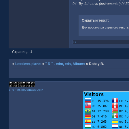
04. Try Jah Love (Instrumental) (4:5
Скрытый текст:
Для просмотра скрытого текста
+7
Страница:
1
»
Lossless-planet
»
" R " - cdm, cds, Albums
»
Robey B.
счетчик посещаемости