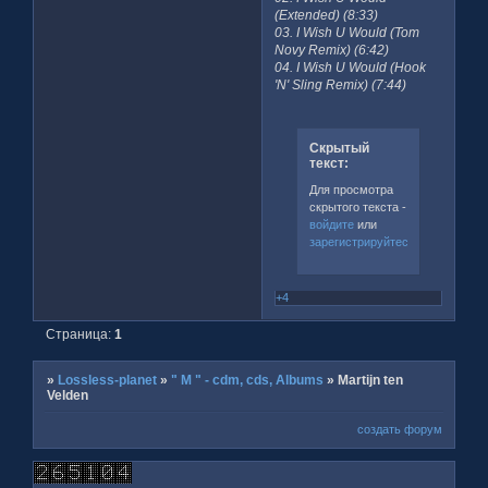
(Extended) (8:33)
03. I Wish U Would (Tom
Novy Remix) (6:42)
04. I Wish U Would (Hook
'N' Sling Remix) (7:44)
Скрытый
текст:
Для просмотра
скрытого текста -
войдите
или
зарегистрируйтесь
.
+4
Страница:
1
»
Lossless-planet
»
" M " - cdm, cds, Albums
»
Martijn ten
Velden
создать форум