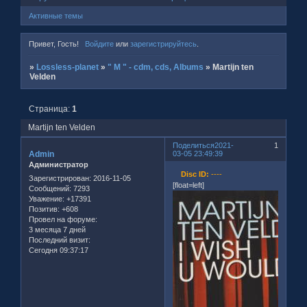
Активные темы
Привет, Гость!
Войдите
или
зарегистрируйтесь
.
»
Lossless-planet
»
" M " - cdm, cds, Albums
»
Martijn ten
Velden
Страница:
1
Martijn ten Velden
Поделиться
2021-
1
Admin
03-05 23:49:39
Администратор
Disc ID:
----
Зарегистрирован
: 2016-11-05
[float=left]
Сообщений:
7293
Уважение:
+17391
Позитив:
+608
Провел на форуме:
3 месяца 7 дней
Последний визит:
Сегодня 09:37:17