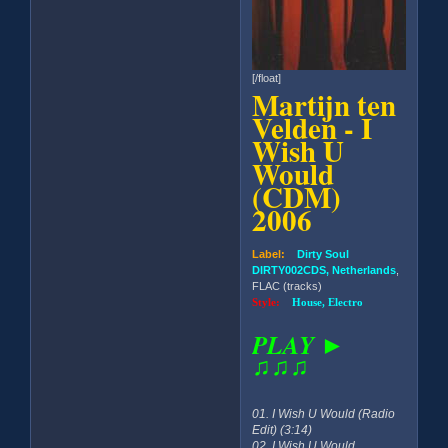
[/float]
Martijn ten
Velden - I
Wish U
Would
(CDM)
2006
Label:
Dirty Soul
DIRTY002CDS, Netherlands
,
FLAC (tracks)
Style:
House, Electro
PLAY ►
♫♫♫
01. I Wish U Would (Radio
Edit) (3:14)
02. I Wish U Would