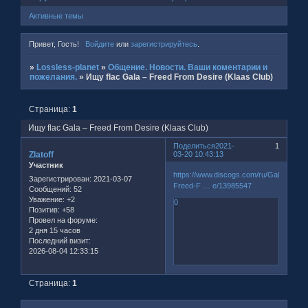
Активные темы
Привет, Гость!
Войдите
или
зарегистрируйтесь
.
»
Lossless-planet
»
Общение. Новости. Ваши коментарии и
пожелания.
»
Ищу flac Gala ‎– Freed From Desire (Klaas Club)
Страница:
1
Ищу flac Gala ‎– Freed From Desire (Klaas Club)
Поделиться
2021-
1
Zlatoff
03-20 10:43:13
Участник
https://www.discogs.com/ru/Gala-
Зарегистрирован
: 2021-03-07
Freed-F … e/13985547
Сообщений:
52
Уважение:
+2
0
Позитив:
+58
Провел на форуме:
2 дня 15 часов
Последний визит:
2026-08-04 12:33:15
Страница:
1