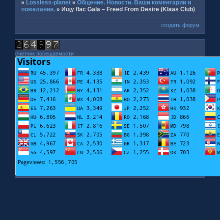
»
Lossless-planet
»
Общение. Новости. Ваши коментарии и
пожелания.
»
Ищу flac Gala ‎– Freed From Desire (Klaas Club)
создать форум
счетчик посещаемости