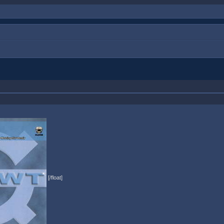
[/float]