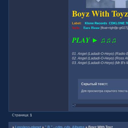
Boyz With Toyz
Label:
Klone Records CDKLONE 76
Style:
Euro House
[float=right]lp-gt027[/
PLAY ► ♫♫♫
01. Angel (Ladadi-O-Heyo) (Radio Ed
02. Angel (Ladadi-O-Heyo) (Ross Al
03. Angel (Ladadi-O-Heyo) (Mr B's M
Скрытый текст:
Для просмотра скрытого текста
+7
Страница:
1
»
Lossless-planet
»
" B " - cdm, cds, Albums
»
Boyz With Toyz