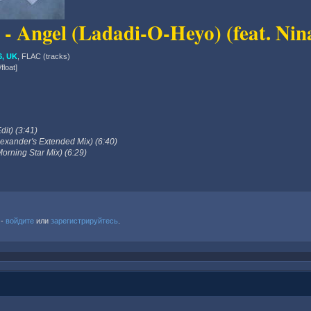
 - Angel (Ladadi-O-Heyo) (feat. Ni
, UK
, FLAC (tracks)
float]
it) (3:41)
exander's Extended Mix) (6:40)
orning Star Mix) (6:29)
 -
войдите
или
зарегистрируйтесь
.