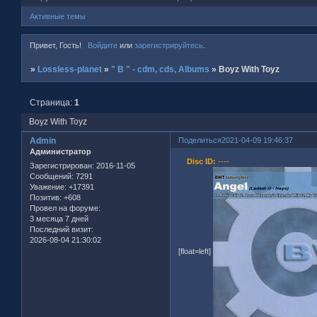
Активные темы
Привет, Гость!
Войдите
или
зарегистрируйтесь
.
»
Lossless-planet
»
" B " - cdm, cds, Albums
»
Boyz With Toyz
Страница:
1
Boyz With Toyz
Admin
Поделиться
2021-04-09 19:46:37
Администратор
Disc ID:
----
Зарегистрирован
: 2016-11-05
Сообщений:
7291
Уважение:
+17391
Позитив:
+608
Провел на форуме:
3 месяца 7 дней
Последний визит:
2026-08-04 21:30:02
[float=left]