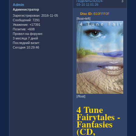
Поделиться
2024-
3
Admin
03-10 11:01:26
Администратор
Disc ID:
B10FFF0F
Зарегистрирован
: 2016-11-05
[float=left]
Сообщений:
7291
Уважение:
+17391
Позитив:
+608
Провел на форуме:
3 месяца 7 дней
Последний визит:
Сегодня 10:29:46
[/float]
4 Tune
Fairytalеs -
Fantasies
(CD,