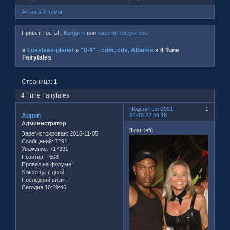
Активные темы
Привет, Гость!
Войдите
или
зарегистрируйтесь
.
»
Lossless-planet
»
"0-9" - cdm, cds, Albums
»
4 Tune
Fairytales
Страница:
1
4 Tune Fairytales
Поделиться
2021-
1
Admin
04-18 22:59:16
Администратор
[float=left]
Зарегистрирован
: 2016-11-05
Сообщений:
7291
Уважение:
+17391
Позитив:
+608
Провел на форуме:
3 месяца 7 дней
Последний визит:
Сегодня 10:29:46