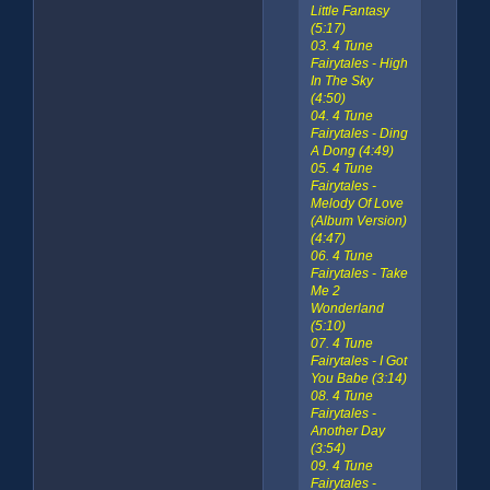
Little Fantasy
(5:17)
03. 4 Tune
Fairytales - High
In The Sky
(4:50)
04. 4 Tune
Fairytales - Ding
A Dong (4:49)
05. 4 Tune
Fairytales -
Melody Of Love
(Album Version)
(4:47)
06. 4 Tune
Fairytales - Take
Me 2
Wonderland
(5:10)
07. 4 Tune
Fairytales - I Got
You Babe (3:14)
08. 4 Tune
Fairytales -
Another Day
(3:54)
09. 4 Tune
Fairytales -