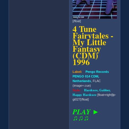
[/float]
4 Tune
Fairytales -
My Little
Fantasy
(CDM)
1996
Label:
Pengo Records
PENGO 014 CDM,
Netherlands
, FLAC
(image+.cue)
Style:
Hardcore, Gabber,
Happy Hardcore
[float=right]lp-
gt027[/float]
PLAY ►
♫♫♫