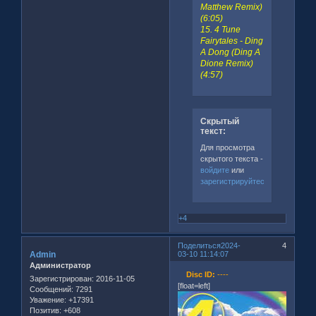
Matthew Remix)
(6:05)
15. 4 Tune
Fairytales - Ding
A Dong (Ding A
Dione Remix)
(4:57)
Скрытый
текст:
Для просмотра
скрытого текста -
войдите
или
зарегистрируйтесь
.
+4
Поделиться
2024-
4
Admin
03-10 11:14:07
Администратор
Disc ID:
----
Зарегистрирован
: 2016-11-05
[float=left]
Сообщений:
7291
Уважение:
+17391
Позитив:
+608