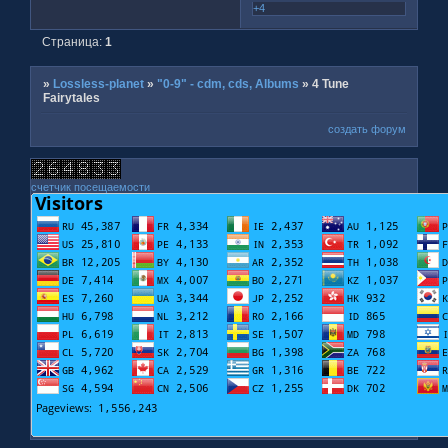
+4
Страница:
1
»
Lossless-planet
»
"0-9" - cdm, cds, Albums
»
4 Tune
Fairytales
создать форум
счетчик посещаемости