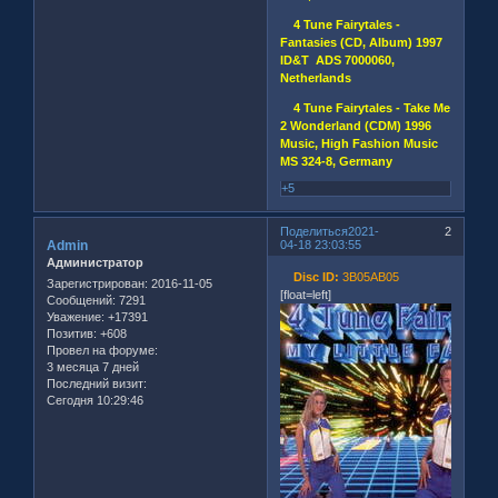
4 Tune Fairytalеs -
Fantasies (CD, Album) 1997
ID&T ADS 7000060,
Netherlands
4 Tune Fairytales - Take Me
2 Wonderland (CDM) 1996
Music, High Fashion Music
MS 324-8, Germany
+5
Поделиться
2021-
2
Admin
04-18 23:03:55
Администратор
Disc ID:
3B05AB05
Зарегистрирован
: 2016-11-05
[float=left]
Сообщений:
7291
Уважение:
+17391
Позитив:
+608
Провел на форуме:
3 месяца 7 дней
Последний визит:
Сегодня 10:29:46