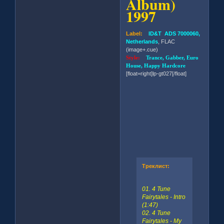
Album)
1997
Label:
ID&T ADS 7000060,
Netherlands
, FLAC
(image+.cue)
Style:
Trance, Gabber, Euro
House, Happy Hardcore
[float=right]lp-gt027[/float]
Треклист:
01. 4 Tune
Fairytales - Intro
(1:47)
02. 4 Tune
Fairytales - My