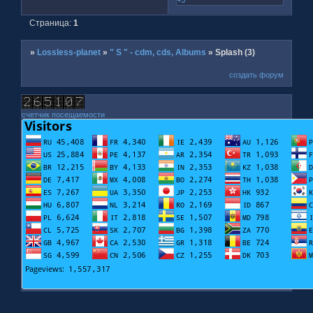
Страница:
1
»
Lossless-planet
»
" S " - cdm, cds, Albums
»
Splash (3)
создать форум
счетчик посещаемости