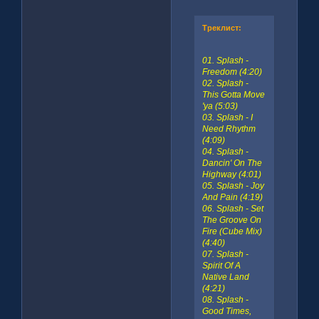
Треклист:
01. Splash -
Freedom (4:20)
02. Splash -
This Gotta Move
'ya (5:03)
03. Splash - I
Need Rhythm
(4:09)
04. Splash -
Dancin' On The
Highway (4:01)
05. Splash - Joy
And Pain (4:19)
06. Splash - Set
The Groove On
Fire (Cube Mix)
(4:40)
07. Splash -
Spirit Of A
Native Land
(4:21)
08. Splash -
Good Times,