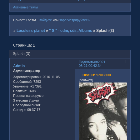
Активные темы
Привет, Гость!
Войдите
или
зарегистрируйтесь
.
»
Lossless-planet
»
" S " - cdm, cds, Albums
»
Splash (3)
Страница:
1
Splash (3)
Поделиться
2021-
1
Admin
08-21 00:42:34
Администратор
Disc ID:
920D800C
Зарегистрирован
: 2016-11-05
[float=left]
Сообщений:
7293
Уважение:
+17391
Позитив:
+608
Провел на форуме:
3 месяца 7 дней
Последний визит:
Сегодня 09:37:17