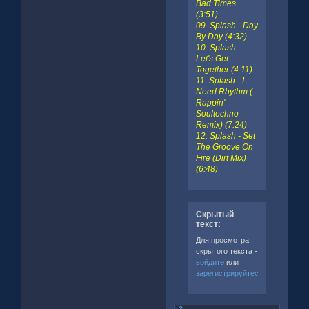
Bad Times
(3:51)
09. Splash - Day
By Day (4:32)
10. Splash -
Let's Get
Together (4:11)
11. Splash - I
Need Rhythm (
Rappin'
Soultechno
Remix) (7:24)
12. Splash - Set
The Groove On
Fire (Dirt Mix)
(6:48)
Скрытый
текст:
Для просмотра
скрытого текста -
войдите
или
зарегистрируйтесь
.
+3