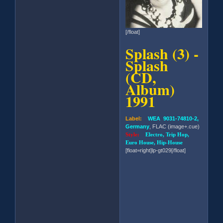
[/float]
Splash (3) -
Splash
(CD,
Album)
1991
Label:
WEA 9031-74810-2,
Germany
, FLAC (image+.cue)
Style:
Electro, Trip Hop,
Euro House, Hip-House
[float=right]lp-gt029[/float]