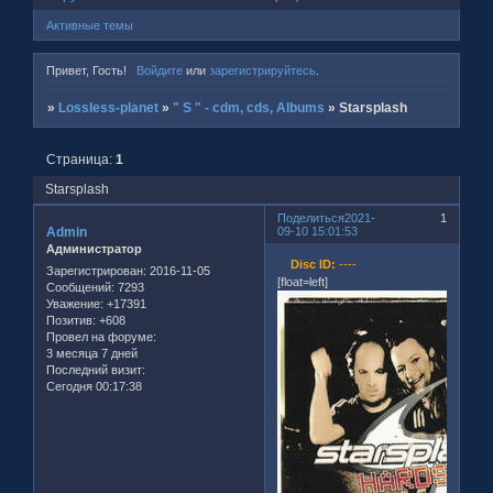
Активные темы
Привет, Гость!
Войдите
или
зарегистрируйтесь
.
»
Lossless-planet
»
" S " - cdm, cds, Albums
»
Starsplash
Страница:
1
Starsplash
Поделиться
2021-
1
Admin
09-10 15:01:53
Администратор
Disc ID:
----
Зарегистрирован
: 2016-11-05
[float=left]
Сообщений:
7293
Уважение:
+17391
Позитив:
+608
Провел на форуме:
3 месяца 7 дней
Последний визит:
Сегодня 00:17:38