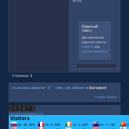
(6:55)
Скрытый
текст:
Для просмотра
скрытого текста -
войдите
или
зарегистрируйтесь
.
+3
Страница:
1
»
Lossless-planet
»
" S " - cdm, cds, Albums
»
Starsplash
создать форум
счетчик посещаемости