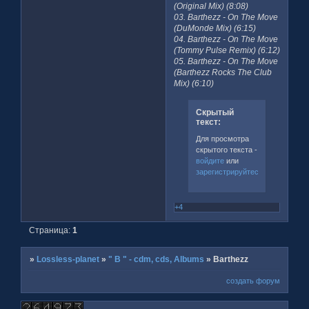
(Original Mix) (8:08)
03. Barthezz - On The Move
(DuMonde Mix) (6:15)
04. Barthezz - On The Move
(Tommy Pulse Remix) (6:12)
05. Barthezz - On The Move
(Barthezz Rocks The Club
Mix) (6:10)
Скрытый
текст:
Для просмотра
скрытого текста -
войдите
или
зарегистрируйтесь
.
+4
Страница:
1
»
Lossless-planet
»
" B " - cdm, cds, Albums
»
Barthezz
создать форум