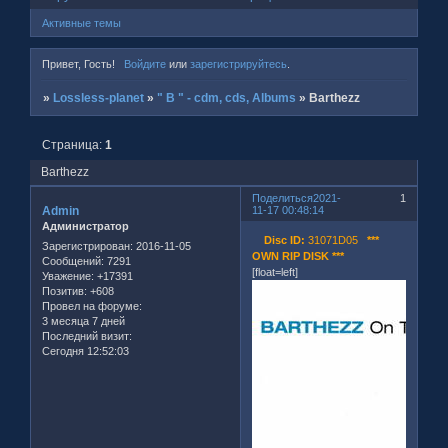
Активные темы
Привет, Гость!
Войдите
или
зарегистрируйтесь
.
»
Lossless-planet
»
" B " - cdm, cds, Albums
»
Barthezz
Страница:
1
Barthezz
Поделиться
2021-
1
Admin
11-17 00:48:14
Администратор
Disc ID:
31071D05
***
Зарегистрирован
: 2016-11-05
OWN RIP DISK ***
Сообщений:
7291
[float=left]
Уважение:
+17391
Позитив:
+608
Провел на форуме:
3 месяца 7 дней
Последний визит:
Сегодня 12:52:03