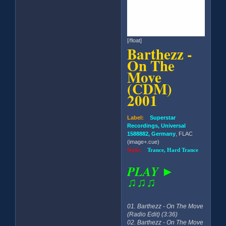
[/float]
Barthezz -
On The
Move
(CDM)
2001
Label:
Superstar
Recordings, Universal
1588882, Germany
, FLAC
(image+.cue)
Style:
Trance, Hard Trance
PLAY ►
♫♫♫
01. Barthezz - On The Move
(Radio Edit) (3:36)
02. Barthezz - On The Move