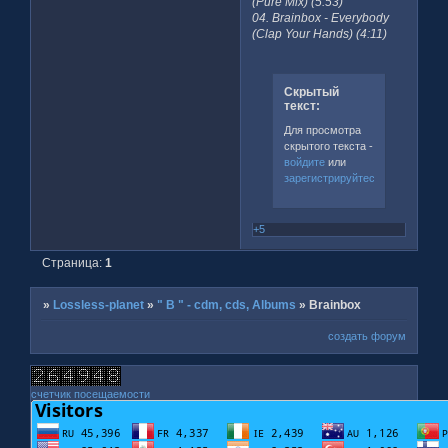
(Pure Mix) (5:53)
04. Brainbox - Everybody
(Clap Your Hands) (4:11)
Скрытый
текст:
Для просмотра
скрытого текста -
войдите
или
зарегистрируйтесь
.
+5
Страница:
1
»
Lossless-planet
»
" B " - cdm, cds, Albums
»
Brainbox
создать форум
счетчик посещаемости