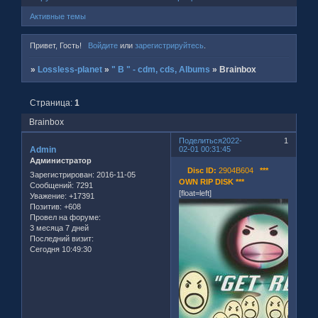
Активные темы
Привет, Гость!
Войдите
или
зарегистрируйтесь
.
»
Lossless-planet
»
" B " - cdm, cds, Albums
»
Brainbox
Страница:
1
Brainbox
Поделиться
2022-
1
Admin
02-01 00:31:45
Администратор
Disc ID:
2904B604
***
Зарегистрирован
: 2016-11-05
OWN RIP DISK ***
Сообщений:
7291
[float=left]
Уважение:
+17391
Позитив:
+608
Провел на форуме:
3 месяца 7 дней
Последний визит:
Сегодня 10:49:30