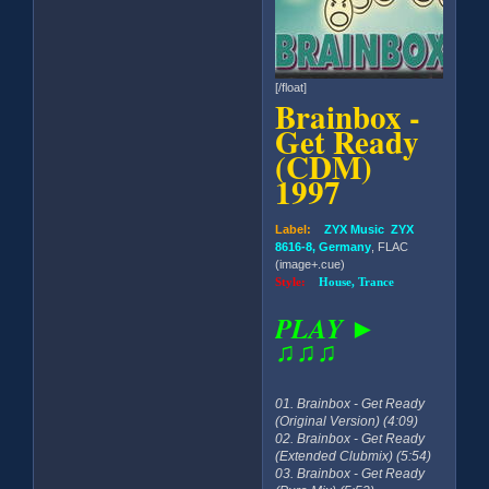
[/float]
Brainbox -
Get Ready
(CDM)
1997
Label:
ZYX Music ZYX
8616-8, Germany
, FLAC
(image+.cue)
Style:
House, Trance
PLAY ►
♫♫♫
01. Brainbox - Get Ready
(Original Version) (4:09)
02. Brainbox - Get Ready
(Extended Clubmix) (5:54)
03. Brainbox - Get Ready