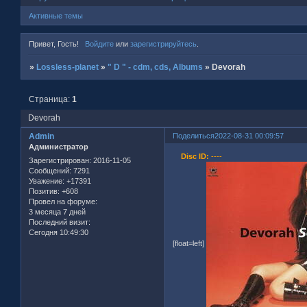
Активные темы
Привет, Гость!
Войдите
или
зарегистрируйтесь
.
»
Lossless-planet
»
" D " - cdm, cds, Albums
»
Devorah
Страница:
1
Devorah
Admin
Поделиться
2022-08-31 00:09:57
Администратор
Disc ID:
----
Зарегистрирован
: 2016-11-05
Сообщений:
7291
Уважение:
+17391
Позитив:
+608
Провел на форуме:
3 месяца 7 дней
Последний визит:
Сегодня 10:49:30
[float=left]