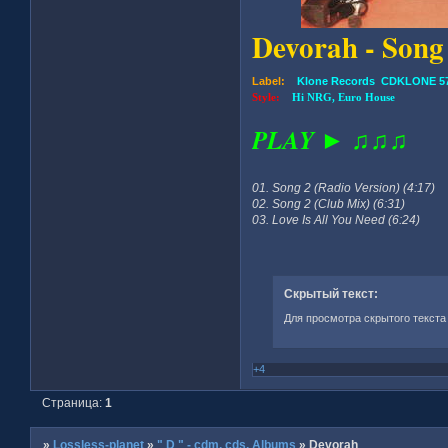
Devorah - Song
Label:
Klone Records CDKLONE 57
Style:
Hi NRG, Euro House
PLAY ► ♫♫♫
01. Song 2 (Radio Version) (4:17)
02. Song 2 (Club Mix) (6:31)
03. Love Is All You Need (6:24)
Скрытый текст:
Для просмотра скрытого текста
+4
Страница:
1
»
Lossless-planet
»
" D " - cdm, cds, Albums
»
Devorah