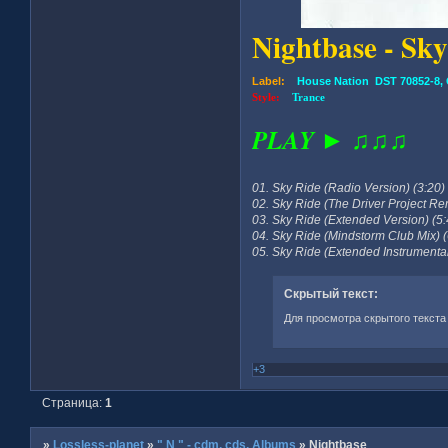
Nightbase - Sk
Label:
House Nation DST 70852-8,
Style:
Trance
PLAY ► ♫♫♫
01. Sky Ride (Radio Version) (3:20)
02. Sky Ride (The Driver Project Re
03. Sky Ride (Extended Version) (5:
04. Sky Ride (Mindstorm Club Mix) (
05. Sky Ride (Extended Instrumental
Скрытый текст:
Для просмотра скрытого текста
+3
Страница:
1
»
Lossless-planet
»
" N " - cdm, cds, Albums
»
Nightbase