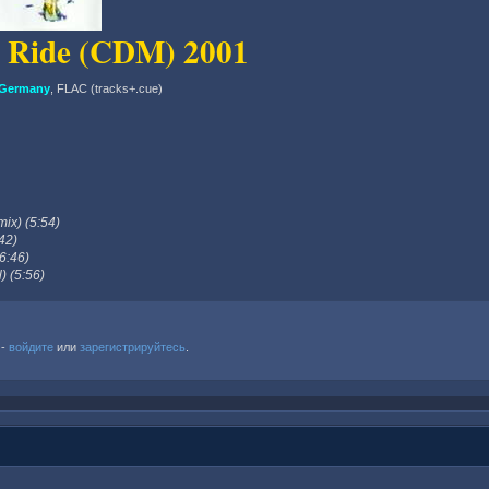
y Ride (CDM) 2001
 Germany
, FLAC (tracks+.cue)
mix) (5:54)
42)
6:46)
) (5:56)
 -
войдите
или
зарегистрируйтесь
.