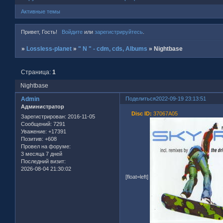
Активные темы
Привет, Гость!
Войдите
или
зарегистрируйтесь
.
»
Lossless-planet
»
" N " - cdm, cds, Albums
»
Nightbase
Страница:
1
Nightbase
Admin
Поделиться
2022-09-19 23:13:51
Администратор
Disc ID:
37067A05
Зарегистрирован
: 2016-11-05
Сообщений:
7291
Уважение:
+17391
Позитив:
+608
Провел на форуме:
3 месяца 7 дней
Последний визит:
2026-08-04 21:30:02
[float=left]