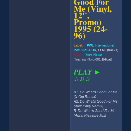
Good For
Me (Vinyl,
12'',
Promo)
1995 (24-
96)
Label:
PWL International
PWL322TJ, UK
, FLAC (tracks)
Style:
Euro House
[float=right]lp-gt001.1[/float]
PLAY ►
♫♫♫
A1. Do What's Good For Me
(X-Out Remix)
A2. Do What's Good For Me
(Alex Party Remix)
B. Do What's Good For Me
(Aural Pleasure Mix)