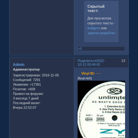
Скрытый
текст:
Для просмотра
скрытого текста -
войдите
или
зарегистрируйтесь
.
+3
Поделиться
2022-
13
Admin
10-12 00:44:42
Администратор
Vinyl ID:
----
Зарегистрирован
: 2016-11-05
[float=left]
Сообщений:
7291
Уважение:
+17391
Позитив:
+608
Провел на форуме:
3 месяца 7 дней
Последний визит:
Вчера 22:52:07