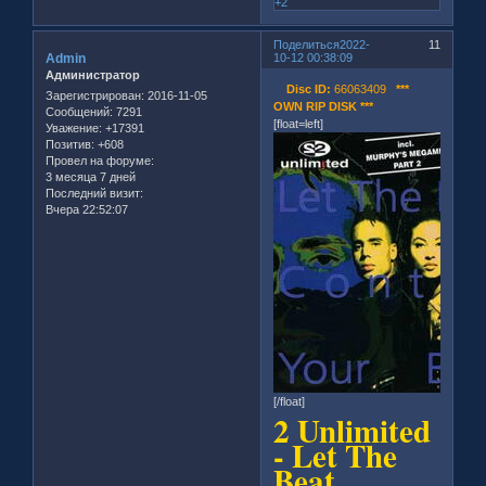
+2
Поделиться
2022-
11
Admin
10-12 00:38:09
Администратор
Disc ID:
66063409
***
Зарегистрирован
: 2016-11-05
OWN RIP DISK ***
Сообщений:
7291
[float=left]
Уважение:
+17391
Позитив:
+608
Провел на форуме:
3 месяца 7 дней
Последний визит:
Вчера 22:52:07
[/float]
2 Unlimited
- Let The
Beat