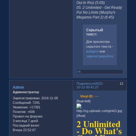
Out In Rio) (5:09)
05. 2 Unlimited - Get Ready
For No Limits (Murphy's
Megamix Part 2) (6:45)
Скрытый
текст:
Для просмотра
скрытого текста -
войдите
или
зарегистрируйтесь
.
+4
Поделиться
2022-
12
Admin
10-12 00:41:27
Администратор
Vinyl ID:
----
Зарегистрирован
: 2016-11-05
[float=left]
Сообщений:
7291
Уважение:
+17391
Позитив:
+608
[/float]
Провел на форуме:
2 Unlimited
3 месяца 7 дней
Последний визит:
- Do What's
Вчера 22:52:07