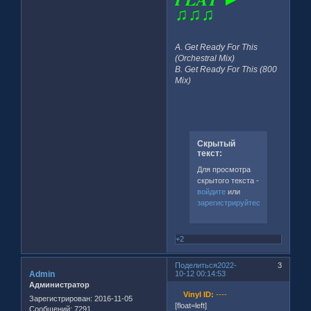
♫♫♫
A. Get Ready For This
(Orchestral Mix)
B. Get Ready For This (800
Mix)
Скрытый
текст:
Для просмотра
скрытого текста -
войдите
или
зарегистрируйтесь
.
+2
Поделиться
2022-
3
Admin
10-12 00:14:53
Администратор
Vinyl ID:
----
Зарегистрирован
: 2016-11-05
[float=left]
Сообщений:
7291