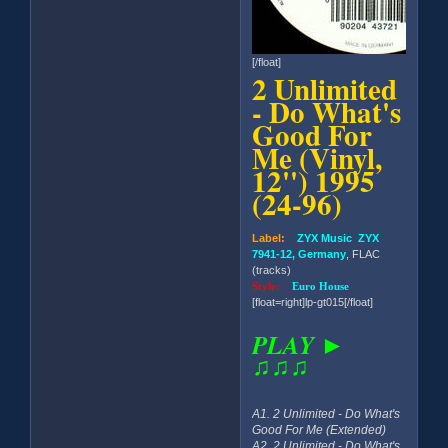
[/float]
2 Unlimited
- Do What's
Good For
Me (Vinyl,
12'') 1995
(24-96)
Label:
ZYX Music ZYX
7941-12, Germany
, FLAC
(tracks)
Style:
Euro House
[float=right]lp-gt015[/float]
PLAY ►
♫♫♫
A1. 2 Unlimited - Do What's
Good For Me (Extended)
A2. 2 Unlimited - Do What's