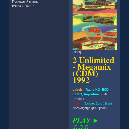
Последний визит:
Вчера 22:52:07
[/float]
2 Unlimited
- Megamix
(CDM)
1992
Label:
Radio KO ECD
81.033, Argentina
, FLAC
(tracks)
Style:
Techno, Euro House
[float=right]lp-gt022[/float]
PLAY ►
♫♫♫