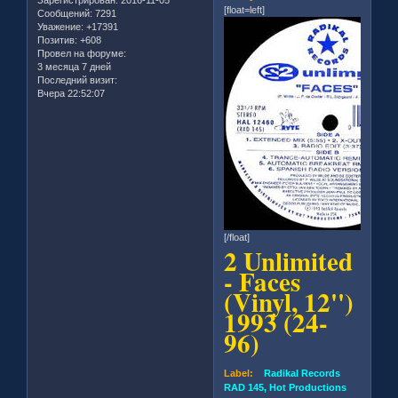
Зарегистрирован
: 2016-11-05
[float=left]
Сообщений:
7291
Уважение:
+17391
Позитив:
+608
Провел на форуме:
3 месяца 7 дней
Последний визит:
Вчера 22:52:07
[/float]
2 Unlimited
- Faces
(Vinyl, 12'')
1993 (24-
96)
Label:
Radikal Records
RAD 145, Hot Productions