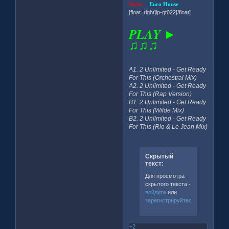
Style:
Euro House
[float=right]lp-gt022[/float]
PLAY ►
♫♫♫
A1. 2 Unlimited - Get Ready
For This (Orchestral Mix)
A2. 2 Unlimited - Get Ready
For This (Rap Version)
B1. 2 Unlimited - Get Ready
For This (Wilde Mix)
B2. 2 Unlimited - Get Ready
For This (Rio & Le Jean Mix)
Скрытый
текст:
Для просмотра
скрытого текста -
войдите
или
зарегистрируйтесь
.
+2