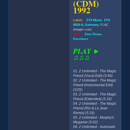
(CDM)
1992
Label:
ZYX Music ZYX
6824-8, Germany
, FLAC
(image+.cue)
Style:
Euro House,
Eurodance
PLAY ►
♫♫♫
01. 2 Unlimited - The Magic
Friend (Vocal Edit) (3:46)
02. 2 Unlimited - The Magic
Friend (Instrumental Edit)
(3:05)
03. 2 Unlimited - The Magic
Friend (Extended) (5:16)
04. 2 Unlimited - The Magic
Friend (Rio & Le Jean
Remix) (5:16)
05. 2 Unlimited - Murphy's
Megamix (5:42)
06. 2 Unlimited - Automatic