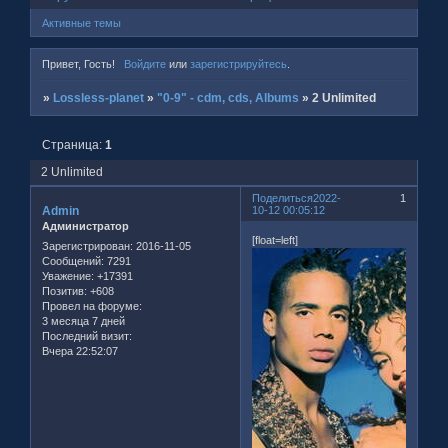
Активные темы
Привет, Гость!
Войдите
или
зарегистрируйтесь
.
»
Lossless-planet
»
"0-9" - cdm, cds, Albums
»
2 Unlimited
Страница:
1
2 Unlimited
Поделиться
2022-
1
Admin
10-12 00:05:12
Администратор
[float=left]
Зарегистрирован
: 2016-11-05
Сообщений:
7291
Уважение:
+17391
Позитив:
+608
Провел на форуме:
3 месяца 7 дней
Последний визит:
Вчера 22:52:07