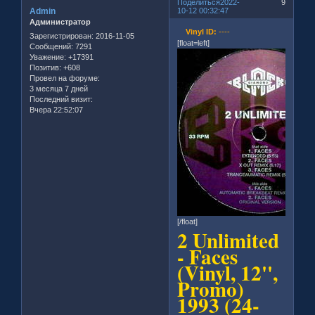
Поделиться
2022-
9
Admin
10-12 00:32:47
Администратор
Vinyl ID:
----
Зарегистрирован
: 2016-11-05
[float=left]
Сообщений:
7291
Уважение:
+17391
Позитив:
+608
Провел на форуме:
3 месяца 7 дней
Последний визит:
Вчера 22:52:07
[/float]
2 Unlimited
- Faces
(Vinyl, 12'',
Promo)
1993 (24-