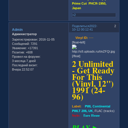
Prime Cut PHCR-1950,
Japan
+2
Поделиться
2022-
2
Admin
10-12 00:12:41
Администратор
Vinyl ID:
----
Зарегистрирован
: 2016-11-05
[float=left]
Сообщений:
7291
Уважение:
+17391
Позитив:
+608
[/float]
Провел на форуме:
2 Unlimited
3 месяца 7 дней
Последний визит:
- Get Ready
Вчера 22:52:07
For This
(Vinyl, 12'')
1991 (24-
96)
Label:
PWL Continental
PWLT 206, UK
, FLAC (tracks)
Style:
Euro House
PLAY ►