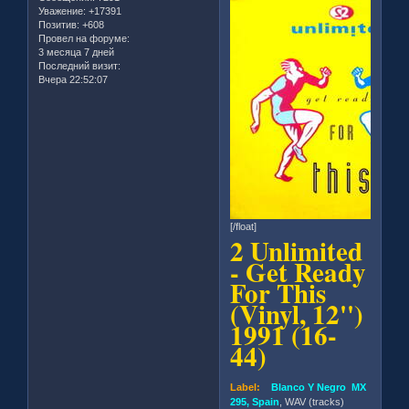
Уважение:
+17391
Позитив:
+608
Провел на форуме:
3 месяца 7 дней
Последний визит:
Вчера 22:52:07
[/float]
2 Unlimited
- Get Ready
For This
(Vinyl, 12'')
1991 (16-
44)
Label:
Blanco Y Negro MX
295, Spain
, WAV (tracks)