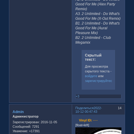
Good For Me (Alex Party
Remix)
A3. 2 Unlimited - Do What's
Good For Me (X-Out Remix)
B1. 2 Unlimited - Do What's
Good For Me (Aural
Pleasure Mix)
B2. 2 Unlimited - Club
Megamix
Скрытый
текст:
Для просмотра
скрытого текста -
войдите
или
зарегистрируйтесь
.
+3
Поделиться
2022-
14
Admin
10-12 00:47:43
Администратор
Vinyl ID:
----
Зарегистрирован
: 2016-11-05
[float=left]
Сообщений:
7291
Уважение:
+17391