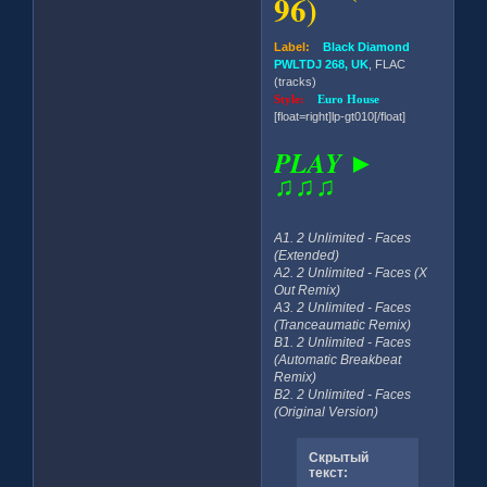
96)
Label:
Black Diamond
PWLTDJ 268, UK
, FLAC
(tracks)
Style:
Euro House
[float=right]lp-gt010[/float]
PLAY ►
♫♫♫
A1. 2 Unlimited - Faces
(Extended)
A2. 2 Unlimited - Faces (X
Out Remix)
A3. 2 Unlimited - Faces
(Tranceaumatic Remix)
B1. 2 Unlimited - Faces
(Automatic Breakbeat
Remix)
B2. 2 Unlimited - Faces
(Original Version)
Скрытый
текст: