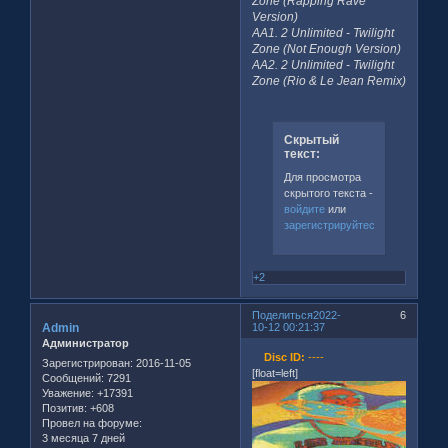
Zone (Rapping Rave
Version)
AA1. 2 Unlimited - Twilight
Zone (Not Enough Version)
AA2. 2 Unlimited - Twilight
Zone (Rio & Le Jean Remix)
Скрытый
текст:
Для просмотра
скрытого текста -
войдите
или
зарегистрируйтесь
.
+2
Поделиться
2022-
6
Admin
10-12 00:21:37
Администратор
Disc ID:
----
Зарегистрирован
: 2016-11-05
[float=left]
Сообщений:
7291
Уважение:
+17391
Позитив:
+608
Провел на форуме:
3 месяца 7 дней