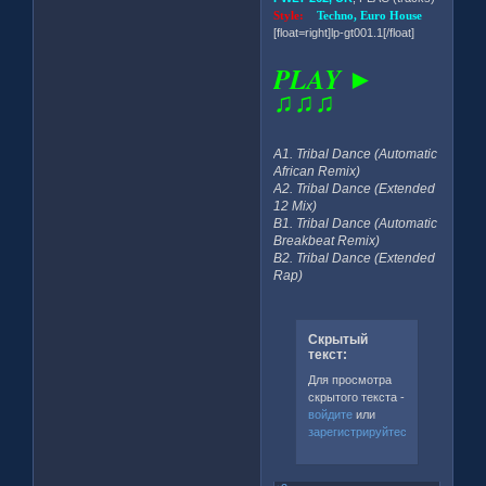
Style:
Techno, Euro House
[float=right]lp-gt001.1[/float]
PLAY ►
♫♫♫
A1. Tribal Dance (Automatic
African Remix)
A2. Tribal Dance (Extended
12 Mix)
B1. Tribal Dance (Automatic
Breakbeat Remix)
B2. Tribal Dance (Extended
Rap)
Скрытый
текст:
Для просмотра
скрытого текста -
войдите
или
зарегистрируйтесь
.