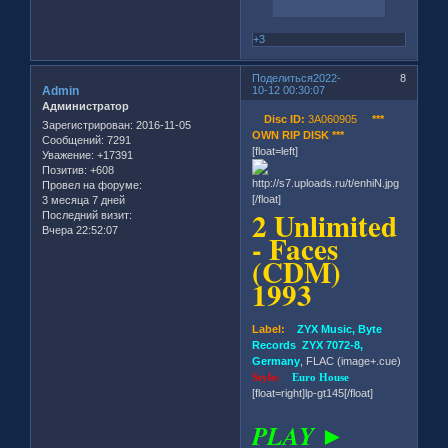
+3
Поделиться
2022-
8
Admin
10-12 00:30:07
Администратор
Disc ID:
3A060905
***
Зарегистрирован
: 2016-11-05
OWN RIP DISK ***
Сообщений:
7291
[float=left]
Уважение:
+17391
Позитив:
+608
Провел на форуме:
[/float]
3 месяца 7 дней
2 Unlimited
Последний визит:
Вчера 22:52:07
- Faces
(CDM)
1993
Label:
ZYX Music, Byte
Records ZYX 7072-8,
Germany
, FLAC (image+.cue)
Style:
Euro House
[float=right]lp-gt145[/float]
PLAY ►