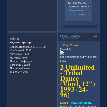
Для просмотра
скрытого текста -
войдите
или
зарегистрируйтесь
.
+4
Поделиться
2022-
10
Admin
10-12 00:33:05
Администратор
Vinyl ID:
----
Зарегистрирован
: 2016-11-05
[float=left]
Сообщений:
7291
Уважение:
+17391
Позитив:
+608
[/float]
Провел на форуме:
2 Unlimited
3 месяца 7 дней
Последний визит:
- Tribal
Вчера 22:52:07
Dance
(Vinyl, 12'')
1993 (24-
96)
Label:
PWL Continental
PWLT 262, UK
, FLAC (tracks)