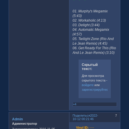
01. Murphy's Megamix
(5:43)
02. Workaholic (4:13)
03. Delight (3:44)
04. Automatic Megamix
(4:57)
05. Twilight Zone (Rio And
Le Jean Remix) (4:45)
06. Get Ready For This (Rio
And Le Jean Remix) (3:10)
Скрытый
текст:
Для просмотра
скрытого текста -
войдите
или
зарегистрируйтесь
.
+4
Поделиться
2022-
7
Admin
10-12 00:21:46
Администратор
Vinyl ID:
----