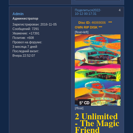
Поделиться
2022-
4
Admin
10-12 00:17:31
Администратор
Disc ID:
46069006
***
Зарегистрирован
: 2016-11-05
OWN RIP DISK ***
Сообщений:
7291
[float=left]
Уважение:
+17391
Позитив:
+608
Провел на форуме:
3 месяца 7 дней
Последний визит:
Вчера 22:52:07
[/float]
2 Unlimited
- The Magic
Friend