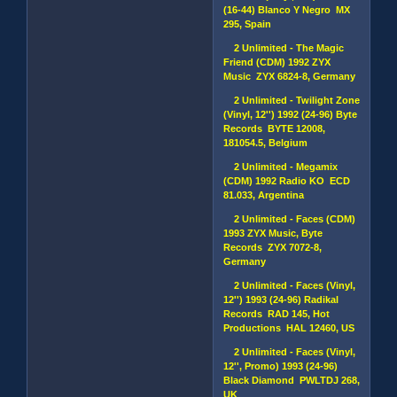
(16-44) Blanco Y Negro MX
295, Spain
2 Unlimited - The Magic
Friend (CDM) 1992 ZYX
Music ZYX 6824-8, Germany
2 Unlimited - Twilight Zone
(Vinyl, 12'') 1992 (24-96) Byte
Records BYTE 12008,
181054.5, Belgium
2 Unlimited - Megamix
(CDM) 1992 Radio KO ECD
81.033, Argentina
2 Unlimited - Faces (CDM)
1993 ZYX Music, Byte
Records ZYX 7072-8,
Germany
2 Unlimited - Faces (Vinyl,
12'') 1993 (24-96) Radikal
Records RAD 145, Hot
Productions HAL 12460, US
2 Unlimited - Faces (Vinyl,
12'', Promo) 1993 (24-96)
Black Diamond PWLTDJ 268,
UK