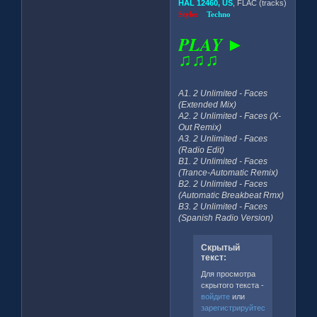
HAL 12460, US
, FLAC (tracks)
Style:
Techno
PLAY ►
♫♫♫
A1. 2 Unlimited - Faces
(Extended Mix)
A2. 2 Unlimited - Faces (X-
Out Remix)
A3. 2 Unlimited - Faces
(Radio Edit)
B1. 2 Unlimited - Faces
(Trance-Automatic Remix)
B2. 2 Unlimited - Faces
(Automatic Breakbeat Rmx)
B3. 2 Unlimited - Faces
(Spanish Radio Version)
Скрытый
текст:
Для просмотра
скрытого текста -
войдите
или
зарегистрируйтесь
.