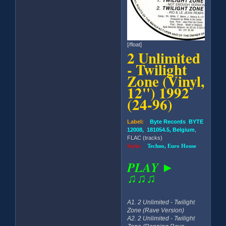
[/float]
2 Unlimited
- Twilight
Zone (Vinyl,
12'') 1992
(24-96)
Label:
Byte Records BYTE
12008, 181054.5, Belgium
,
FLAC (tracks)
Style:
Techno, Euro House
PLAY ►
♫♫♫
A1. 2 Unlimited - Twilight
Zone (Rave Version)
A2. 2 Unlimited - Twilight