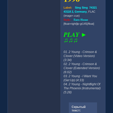
Label:
Sing Sing 74321
43118 2, Germany
, FLAC
(image+.cue)
Style:
Euro House
[float=right]lp-gt145[/float]
PLAY ►
♫♫♫
01. 2 Young - Crimson &
Clover (Video Version)
(3:34)
02. 2 Young - Crimson &
Clover (Extended Version)
(6:02)
03. 2 Young - I Want You
(Get Up) (4:33)
04. 2 Young - Nightflight Of
The Phoenix (Instrumental)
(5:28)
Скрытый
текст: