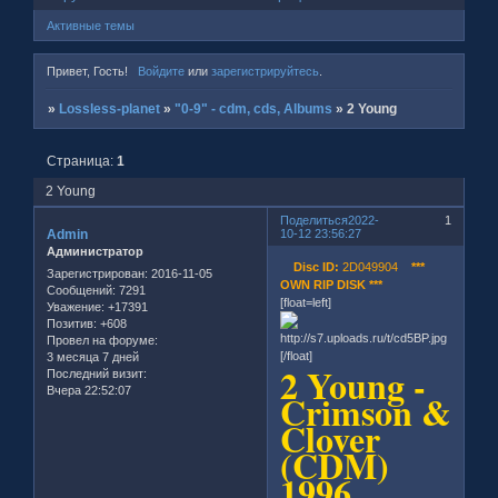
Активные темы
Привет, Гость!
Войдите
или
зарегистрируйтесь
.
»
Lossless-planet
»
"0-9" - cdm, cds, Albums
»
2 Young
Страница:
1
2 Young
Поделиться
2022-
1
Admin
10-12 23:56:27
Администратор
Disc ID:
2D049904
***
Зарегистрирован
: 2016-11-05
OWN RIP DISK ***
Сообщений:
7291
[float=left]
Уважение:
+17391
Позитив:
+608
Провел на форуме:
[/float]
3 месяца 7 дней
2 Young -
Последний визит:
Вчера 22:52:07
Crimson &
Clover
(CDM)
1996