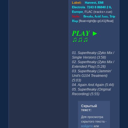
Label:
Harvest, EMI
Electrola 7243 8 86840 2 6,
Europe
, FLAC (tracks+.cue)
Style:
Breaks, Acid Jazz, Trip
Hop
[float=right]lp-gt141[/float]
PLAY ►
♫♫♫
01. Superfreaky (Zyko Mix /
Single Version) (3:58)
02. Superfreaky (Zyko Mix /
Extended Play) (5:28)
03. Superfreaky (Jammin'
Unit's G104 Treatment)
(5:03)
04. Again And Again (5:44)
05. Superfreaky (Original
Recording) (5:55)
Скрытый
текст:
Для просмотра
скрытого текста -
войдите
или