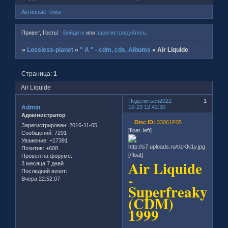
Активные темы
Привет, Гость!
Войдите
или
зарегистрируйтесь
.
»
Lossless-planet
»
" A " - cdm, cds, Albums
»
Air Liquide
Страница:
1
Air Liquide
Поделиться
2022-
1
Admin
10-23 12:42:30
Администратор
Disc ID:
33061F05
Зарегистрирован
: 2016-11-05
[float=left]
Сообщений:
7291
Уважение:
+17391
Позитив:
+608
[/float]
Провел на форуме:
Air Liquide
3 месяца 7 дней
Последний визит:
-
Вчера 22:52:07
Superfreaky
(CDM)
1999