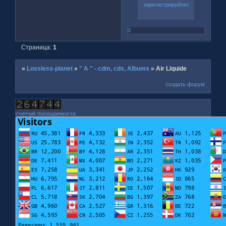
зарегистрируйтесь
.
0
Страница:
1
»
Lossless-planet
»
" A " - cdm, cds, Albums
»
Air Liquide
создать форум
счетчик посещаемости