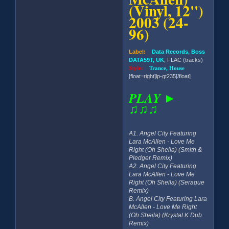
(Vinyl, 12'')
2003 (24-
96)
Label:
Data Records, Boss
DATA59T, UK
, FLAC (tracks)
Style:
Trance, House
[float=right]lp-gt235[/float]
PLAY ►
♫♫♫
A1. Angel City Featuring
Lara McAllen - Love Me
Right (Oh Sheila) (Smith &
Pledger Remix)
A2. Angel City Featuring
Lara McAllen - Love Me
Right (Oh Sheila) (Seraque
Remix)
B. Angel City Featuring Lara
McAllen - Love Me Right
(Oh Sheila) (Krystal K Dub
Remix)