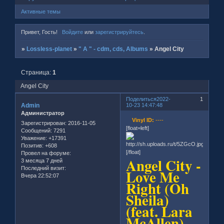
Активные темы
Привет, Гость!
Войдите
или
зарегистрируйтесь
.
»
Lossless-planet
»
" A " - cdm, cds, Albums
»
Angel City
Страница:
1
Angel City
Поделиться
2022-
1
Admin
10-23 14:47:48
Администратор
Vinyl ID:
----
Зарегистрирован
: 2016-11-05
[float=left]
Сообщений:
7291
Уважение:
+17391
Позитив:
+608
[/float]
Провел на форуме:
Angel City -
3 месяца 7 дней
Последний визит:
Love Me
Вчера 22:52:07
Right (Oh
Sheila)
(feat. Lara
McAllen)