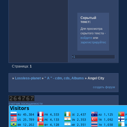
Скрытый
текст:
Для просмотра
скрытого текста -
войдите
или
зарегистрируйтесь
.
+1
Страница:
1
»
Lossless-planet
»
" A " - cdm, cds, Albums
»
Angel City
создать форум
счетчик посещаемости