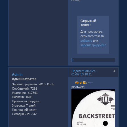
Скрытый
текст:
Для просмотра
скрытого текста -
войдите
или
зарегистрируйтесь
.
0
Поделиться
2024-
4
Admin
01-02 13:10:11
Администратор
Vinyl ID:
----
Зарегистрирован
: 2016-11-05
[float=left]
Сообщений:
7291
Уважение:
+17391
Позитив:
+608
Провел на форуме:
3 месяца 7 дней
Последний визит:
Сегодня 21:12:42