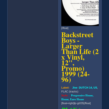
[/float]
Backstreet
Boys -
Larger
Than Life (2
x Vinyl,
12'',
Promo)
1999 (24-
96)
Label:
Jive DUTCH 14, US
,
FLAC (tracks)
Style:
Progressive House,
House, Euro House
[float=right]lp-gt035[/float]