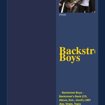
[/float]
Backstree
Boys
Backstreet Boys -
Backstreet's Back (CD,
Album, Enh., Unoff.) 1997
Jive, Virgin, Trans