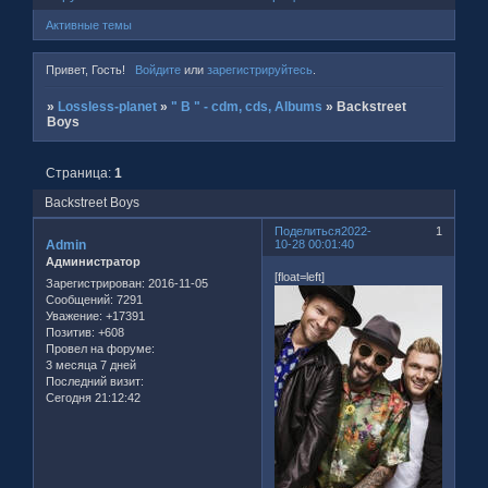
Активные темы
Привет, Гость!
Войдите
или
зарегистрируйтесь
.
»
Lossless-planet
»
" B " - cdm, cds, Albums
»
Backstreet
Boys
Страница:
1
Backstreet Boys
Поделиться
2022-
1
Admin
10-28 00:01:40
Администратор
[float=left]
Зарегистрирован
: 2016-11-05
Сообщений:
7291
Уважение:
+17391
Позитив:
+608
Провел на форуме:
3 месяца 7 дней
Последний визит:
Сегодня 21:12:42