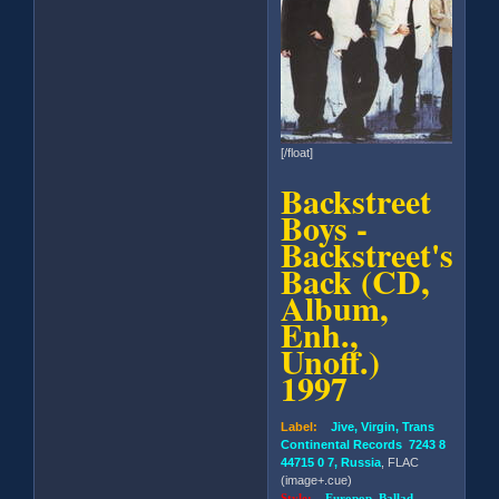
[/float]
Backstreet
Boys -
Backstreet's
Back (CD,
Album,
Enh.,
Unoff.)
1997
Label:
Jive, Virgin, Trans
Continental Records 7243 8
44715 0 7, Russia
, FLAC
(image+.cue)
Style:
Europop, Ballad