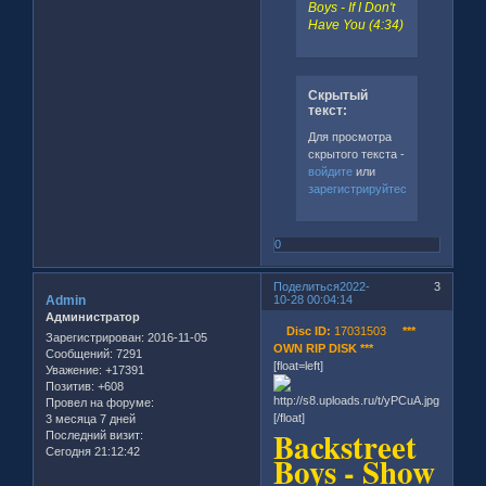
Boys - If I Don't
Have You (4:34)
Скрытый
текст:
Для просмотра
скрытого текста -
войдите
или
зарегистрируйтесь
.
0
Поделиться
2022-
3
Admin
10-28 00:04:14
Администратор
Disc ID:
17031503
***
Зарегистрирован
: 2016-11-05
OWN RIP DISK ***
Сообщений:
7291
[float=left]
Уважение:
+17391
Позитив:
+608
Провел на форуме:
[/float]
3 месяца 7 дней
Backstreet
Последний визит:
Сегодня 21:12:42
Boys - Show