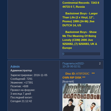
Continental Records 7243 8
44715 0 7, Russia
Backstreet Boys - Larger
Than Life (2 x Vinyl, 12'',
Promo) 1999 (24-96) Jive
DUTCH 14, US
Backstreet Boys - Show
Me The Meaning Of Being
Lonely (CDM) 2000 Jive
9250082, (7) 9250083, UK &
Europe
0
Поделиться
2022-
2
Admin
10-28 00:02:51
Администратор
Disc ID:
A70FD50C
***
Зарегистрирован
: 2016-11-05
OWN RIP DISK ***
Сообщений:
7291
[float=left]
Уважение:
+17391
Позитив:
+608
Провел на форуме:
3 месяца 7 дней
Последний визит:
Сегодня 21:12:42