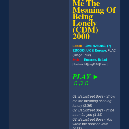
Me The
Meaning Of
Being
Lonely
(CDM)
2000
Label:
Jive 9250082, (7)
9250083, UK & Europe
, FLAC
(image+.cue)
Style:
Europop, Ballad
[float=right]lp-gt146[/float]
PLAY ►
♫♫♫
01. Backstreet Boys - Show
me the meaning of being
lonely (3:56)
02. Backstreet Boys - I'll be
there for you (4:34)
03. Backstreet Boys - You
wrote the book on love
(4:38)