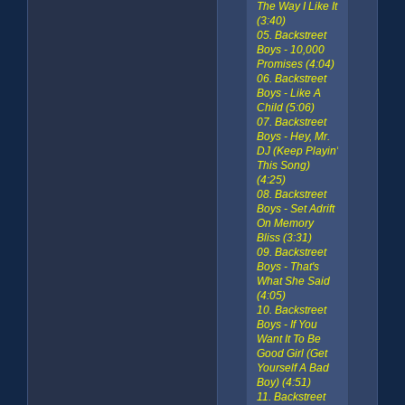
The Way I Like It
(3:40)
05. Backstreet
Boys - 10,000
Promises (4:04)
06. Backstreet
Boys - Like A
Child (5:06)
07. Backstreet
Boys - Hey, Mr.
DJ (Keep Playin'
This Song)
(4:25)
08. Backstreet
Boys - Set Adrift
On Memory
Bliss (3:31)
09. Backstreet
Boys - That's
What She Said
(4:05)
10. Backstreet
Boys - If You
Want It To Be
Good Girl (Get
Yourself A Bad
Boy) (4:51)
11. Backstreet