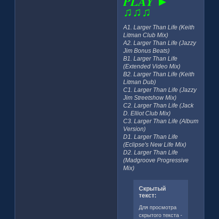
PLAY ►
♫♫♫
A1. Larger Than Life (Keith
Litman Club Mix)
A2. Larger Than Life (Jazzy
Jim Bonus Beats)
B1. Larger Than Life
(Extended Video Mix)
B2. Larger Than Life (Keith
Litman Dub)
C1. Larger Than Life (Jazzy
Jim Streetshow Mix)
C2. Larger Than Life (Jack
D. Elliot Club Mix)
C3. Larger Than Life (Album
Version)
D1. Larger Than Life
(Eclipse's New Life Mix)
D2. Larger Than Life
(Madgroove Progressive
Mix)
Скрытый
текст:
Для просмотра
скрытого текста -