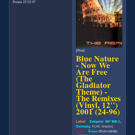
Вчера 22:52:07
[/float]
Blue Nature
- Now We
Are Free
(The
Gladiator
Theme) -
The Remixes
(Vinyl, 12'')
2001 (24-96)
Label:
Zeitgeist 587 906-1,
Germany
, FLAC (tracks)
Style:
Trance
[float=right]lp-