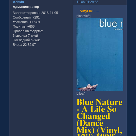
Admin
11-08 01:29:33
Администратор
Vinyl ID:
----
Зарегистрирован
: 2016-11-05
[float=left]
Сообщений:
7291
Уважение:
+17391
Позитив:
+608
Провел на форуме:
3 месяца 7 дней
Последний визит:
Вчера 22:52:07
[/float]
Blue Nature
- A Life So
Changed
(Dance
Mix) (Vinyl,