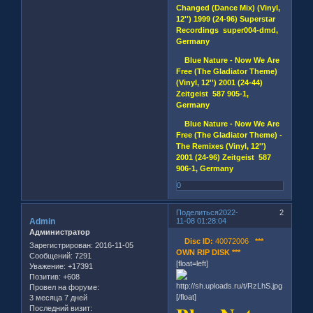
Changed (Dance Mix) (Vinyl,
12'') 1999 (24-96) Superstar
Recordings super004-dmd,
Germany
Blue Nature - Now We Are
Free (The Gladiator Theme)
(Vinyl, 12'') 2001 (24-44)
Zeitgeist 587 905-1,
Germany
Blue Nature - Now We Are
Free (The Gladiator Theme) -
The Remixes (Vinyl, 12'')
2001 (24-96) Zeitgeist 587
906-1, Germany
0
Поделиться
2022-
2
Admin
11-08 01:28:04
Администратор
Disc ID:
40072006
***
Зарегистрирован
: 2016-11-05
OWN RIP DISK ***
Сообщений:
7291
[float=left]
Уважение:
+17391
Позитив:
+608
Провел на форуме:
[/float]
3 месяца 7 дней
Последний визит: