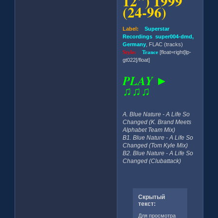
12'') 1999
(24-96)
Label:
Superstar
Recordings super004-dmd,
Germany
, FLAC (tracks)
Style:
Trance
[float=right]lp-
gt022[/float]
PLAY ►
♫♫♫
A. Blue Nature - A Life So
Changed (K. Brand Meets
Alphabet Team Mix)
B1. Blue Nature - A Life So
Changed (Tom Kyle Mix)
B2. Blue Nature - A Life So
Changed (Clubattack)
Скрытый
текст:
Для просмотра