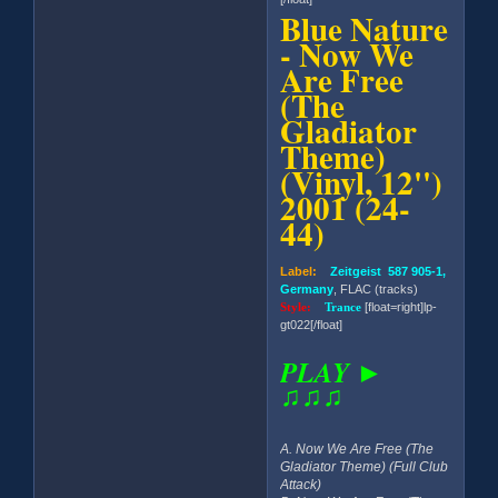
Blue Nature
- Now We
Are Free
(The
Gladiator
Theme)
(Vinyl, 12'')
2001 (24-
44)
Label:
Zeitgeist 587 905-1,
Germany
, FLAC (tracks)
Style:
Trance
[float=right]lp-
gt022[/float]
PLAY ►
♫♫♫
A. Now We Are Free (The
Gladiator Theme) (Full Club
Attack)