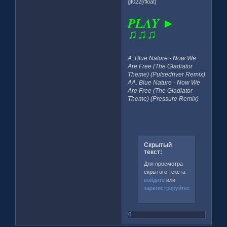
gt022[/float]
PLAY ►
♫♫♫
A. Blue Nature - Now We
Are Free (The Gladiator
Theme) (Pulsedriver Remix)
AA. Blue Nature - Now We
Are Free (The Gladiator
Theme) (Pressure Remix)
Скрытый
текст:
Для просмотра
скрытого текста -
войдите
или
зарегистрируйтесь
.
0