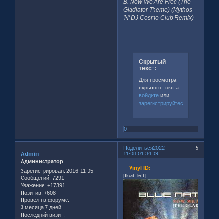
B. Now We Are Free (The
Gladiator Theme) (Mythos
'N' DJ Cosmo Club Remix)
Скрытый
текст:
Для просмотра
скрытого текста -
войдите
или
зарегистрируйтесь
.
0
Поделиться
2022-
5
Admin
11-08 01:34:09
Администратор
Vinyl ID:
----
Зарегистрирован
: 2016-11-05
[float=left]
Сообщений:
7291
Уважение:
+17391
Позитив:
+608
Провел на форуме:
3 месяца 7 дней
Последний визит: