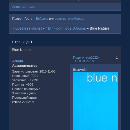
Активные темы
Привет, Гость!
Войдите
или
зарегистрируйтесь
.
»
Lossless-planet
»
" B " - cdm, cds, Albums
»
Blue Nature
Страница:
1
Blue Nature
Поделиться
2022-
1
Admin
11-08 01:27:09
Администратор
[float=left]
Зарегистрирован
: 2016-11-05
Сообщений:
7291
Уважение:
+17391
Позитив:
+608
Провел на форуме:
3 месяца 7 дней
Последний визит:
Вчера 22:52:07