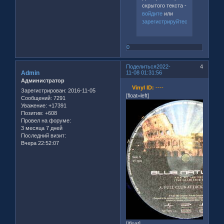
скрытого текста -
войдите
или
зарегистрируйтесь
.
0
Поделиться
2022-
4
Admin
11-08 01:31:56
Администратор
Vinyl ID:
----
Зарегистрирован
: 2016-11-05
[float=left]
Сообщений:
7291
Уважение:
+17391
Позитив:
+608
Провел на форуме:
3 месяца 7 дней
Последний визит:
Вчера 22:52:07
[/float]