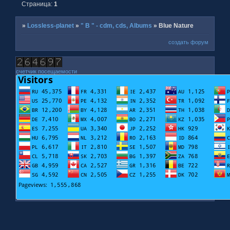
Страница:
1
»
Lossless-planet
»
" B " - cdm, cds, Albums
»
Blue Nature
создать форум
счетчик посещаемости