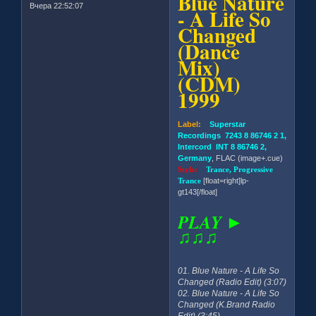
Blue Nature
Вчера 22:52:07
- A Life So
Changed
(Dance
Mix)
(CDM)
1999
Label:
Superstar
Recordings 7243 8 86746 2 1,
Intercord INT 8 86746 2,
Germany
, FLAC (image+.cue)
Style:
Trance, Progressive
Trance
[float=right]lp-
gt143[/float]
PLAY ►
♫♫♫
01. Blue Nature - A Life So
Changed (Radio Edit) (3:07)
02. Blue Nature - A Life So
Changed (K.Brand Radio