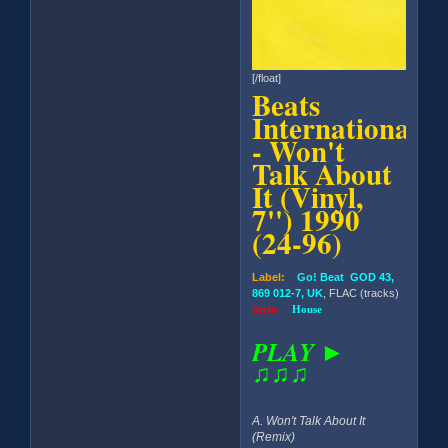
[/float]
Beats
International
- Won't
Talk About
It (Vinyl,
7'') 1990
(24-96)
Label:
Go! Beat GOD 43,
869 012-7, UK
, FLAC (tracks)
Style:
House
PLAY ►
♫♫♫
A. Won't Talk About It
(Remix)