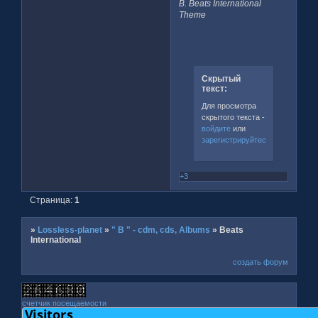
B. Beats International
Theme
Скрытый
текст:
Для просмотра
скрытого текста -
войдите
или
зарегистрируйтесь
.
+3
Страница:
1
»
Lossless-planet
»
" B " - cdm, cds, Albums
»
Beats
International
создать форум
счетчик посещаемости