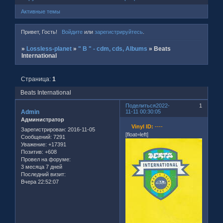
Активные темы
Привет, Гость!
Войдите
или
зарегистрируйтесь
.
»
Lossless-planet
»
" B " - cdm, cds, Albums
»
Beats
International
Страница:
1
Beats International
Поделиться
2022-
1
Admin
11-11 00:30:05
Администратор
Vinyl ID:
----
Зарегистрирован
: 2016-11-05
[float=left]
Сообщений:
7291
Уважение:
+17391
Позитив:
+608
Провел на форуме:
3 месяца 7 дней
Последний визит:
Вчера 22:52:07