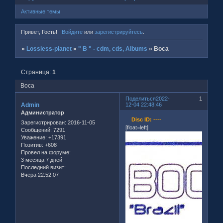
Активные темы
Привет, Гость!
Войдите
или
зарегистрируйтесь
.
»
Lossless-planet
»
" B " - cdm, cds, Albums
»
Boca
Страница:
1
Boca
Поделиться
2022-
1
Admin
12-04 22:48:46
Администратор
Disc ID:
----
Зарегистрирован
: 2016-11-05
[float=left]
Сообщений:
7291
Уважение:
+17391
Позитив:
+608
Провел на форуме:
3 месяца 7 дней
Последний визит:
Вчера 22:52:07