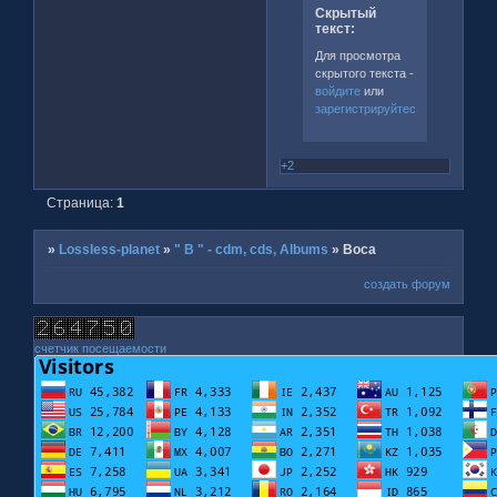
Скрытый
текст:
Для просмотра
скрытого текста -
войдите
или
зарегистрируйтесь
.
+2
Страница:
1
»
Lossless-planet
»
" B " - cdm, cds, Albums
»
Boca
создать форум
счетчик посещаемости