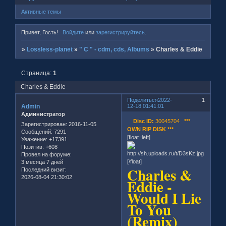
Активные темы
Привет, Гость!
Войдите
или
зарегистрируйтесь
.
»
Lossless-planet
»
" C " - cdm, cds, Albums
»
Charles & Eddie
Страница:
1
Charles & Eddie
Поделиться
2022-
1
Admin
12-18 01:41:01
Администратор
Disc ID:
30045704
***
Зарегистрирован
: 2016-11-05
OWN RIP DISK ***
Сообщений:
7291
[float=left]
Уважение:
+17391
Позитив:
+608
Провел на форуме:
[/float]
3 месяца 7 дней
Charles &
Последний визит:
2026-08-04 21:30:02
Eddie -
Would I Lie
To You
(Remix)