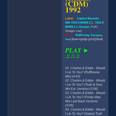
(CDM)
1992
Label:
Capitol Records
560-7243 8 80409 2 1, 7243 8
80409 2 1, Europe
, FLAC
(image+.cue)
Style:
RnB/Swing, Europop,
Soul
[float=right]lp-gt142[/float]
PLAY ►
♫♫♫
01. Charles & Eddie - Would
I Lie To You? (Ruffhouse
Mix) (4:43)
02. Charles & Eddie - Would
I Lie To You? (Truth & Soul
Mix Ext. Version) (5:06)
03. Charles & Eddie - Would
I Lie To You? (Funky Way
Mix Laid Back Version)
(3:45)
04. Charles & Eddie - Would
I Lie To You? (Naked Truth