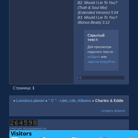
B2. Would I Lie To You?
(Truth & Soul Mix)
(Extended Version) 5:04
B3. Would I Lie To You?
(Bonus Beats) 3:12
Скрытый
текст:
Для просмотра
скрытого текста -
войдите
или
зарегистрируйтесь
.
+1
Страница:
1
»
Lossless-planet
»
" C " - cdm, cds, Albums
»
Charles & Eddie
создать форум
счетчик посещаемости