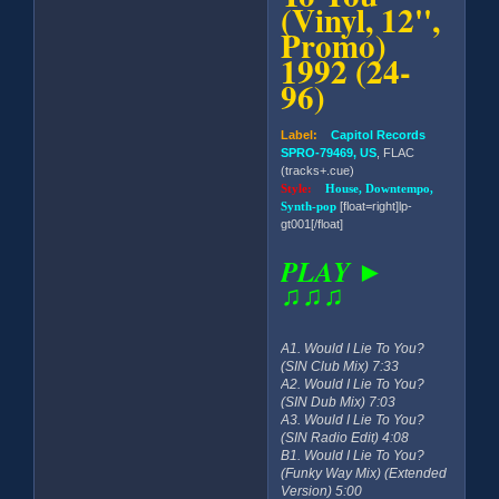
(Vinyl, 12'',
Promo)
1992 (24-
96)
Label:
Capitol Records
SPRO-79469, US
, FLAC
(tracks+.cue)
Style:
House, Downtempo,
Synth-pop
[float=right]lp-
gt001[/float]
PLAY ►
♫♫♫
A1. Would I Lie To You?
(SIN Club Mix) 7:33
A2. Would I Lie To You?
(SIN Dub Mix) 7:03
A3. Would I Lie To You?
(SIN Radio Edit) 4:08
B1. Would I Lie To You?
(Funky Way Mix) (Extended
Version) 5:00