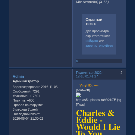
Mix Acapella) (4:56)
Скрытый
текст:
Для просмотра
скрытого текста -
войдите
или
зарегистрируйтесь
.
0
Поделиться
2022-
2
Admin
12-18 01:41:27
Администратор
Vinyl ID:
----
Зарегистрирован
: 2016-11-05
[float=left]
Сообщений:
7291
Уважение:
+17391
Позитив:
+608
[/float]
Провел на форуме:
Charles &
3 месяца 7 дней
Последний визит:
Eddie -
2026-08-04 21:30:02
Would I Lie
To You