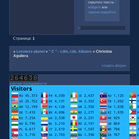
скрытого текста -
войдите
или
зарегистрируйтесь
.
0
Страница:
1
»
Lossless-planet
»
" C " - cdm, cds, Albums
»
Christina
Aguilera
создать форум
счетчик посещаемости