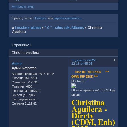
Активные темы
Привет, Гость!
Войдите
или
зарегистрируйтесь
.
»
Lossless-planet
»
" C " - cdm, cds, Albums
»
Christina
Aguilera
Страница:
1
Christina Aguilera
Поделиться
2022-
1
Admin
12-18 14:55:06
Администратор
Disc ID:
30072B04
***
Зарегистрирован
: 2016-11-05
OWN RIP DISK ***
Сообщений:
7291
[float=left]
Уважение:
+17391
Позитив:
+608
Провел на форуме:
[/float]
3 месяца 7 дней
Christina
Последний визит:
Сегодня 21:12:42
Aguilera -
Dirrty
(CDM, Enh)