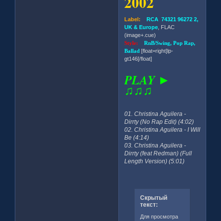
2002
Label:
RCA 74321 96272 2,
UK & Europe
, FLAC
(image+.cue)
Style:
RnB/Swing, Pop Rap,
Ballad
[float=right]lp-
gt146[/float]
PLAY ►
♫♫♫
01. Christina Aguilera -
Dirrty (No Rap Edit) (4:02)
02. Christina Aguilera - I Will
Be (4:14)
03. Christina Aguilera -
Dirrty (feat Redman) (Full
Length Version) (5:01)
Скрытый
текст:
Для просмотра