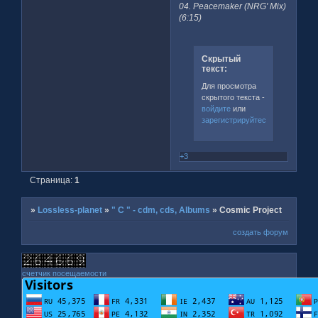
04. Peacemaker (NRG' Mix)
(6:15)
Скрытый
текст:
Для просмотра
скрытого текста -
войдите
или
зарегистрируйтесь
.
+3
Страница:
1
»
Lossless-planet
»
" C " - cdm, cds, Albums
»
Cosmic Project
создать форум
счетчик посещаемости