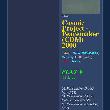
[/float]
Cosmic
Project -
Peacemaker
(CDM)
2000
Label:
Nerve 8573 83625-2,
Germany
, FLAC (tracks)
Style:
Trance
PLAY ►
♫♫♫
01. Peacemaker (Radio
Mix) (3:28)
02. Peacemaker (Mono
Culture Remix) (7:56)
03. Peacemaker (Club Mix)
(7:33)