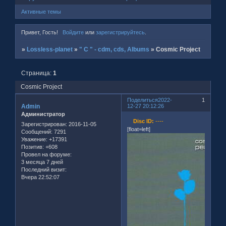
Активные темы
Привет, Гость!
Войдите
или
зарегистрируйтесь
.
»
Lossless-planet
»
" C " - cdm, cds, Albums
»
Cosmic Project
Страница:
1
Cosmic Project
Поделиться
2022-
1
Admin
12-27 20:12:26
Администратор
Disc ID:
----
Зарегистрирован
: 2016-11-05
[float=left]
Сообщений:
7291
Уважение:
+17391
Позитив:
+608
Провел на форуме:
3 месяца 7 дней
Последний визит:
Вчера 22:52:07