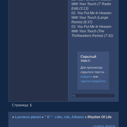
With Your Touch (7' Radio
Edit) (3:13)
02. You Put Me In Heaven
With Your Touch (Lange
Remix) (8:37)
03. You Put Me In Heaven
With Your Touch (The
Thrillseekers Remix) (7:32)
Скрытый
текст:
Для просмотра
скрытого текста -
войдите
или
зарегистрируйтесь
.
+3
Страница:
1
»
Lossless-planet
»
" R " - cdm, cds, Albums
»
Rhythm Of Life
создать форум