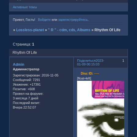
Активные темы
Привет, Гость!
Войдите
или
зарегистрируйтесь
.
»
Lossless-planet
»
" R " - cdm, cds, Albums
»
Rhythm Of Life
Страница:
1
Rhythm Of Life
Поделиться
2023-
1
Admin
01-09 00:15:03
Администратор
Disc ID:
----
Зарегистрирован
: 2016-11-05
[float=left]
Сообщений:
7291
Уважение:
+17391
Позитив:
+608
Провел на форуме:
3 месяца 7 дней
Последний визит:
Вчера 22:52:07