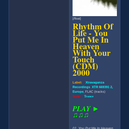
[/float]
Rhythm Of
Life - You
Put Me In
Heaven
With Your
Touch
(CDM)
2000
Label:
Xtravaganza
Recordings XTR 669391 2,
Europe
, FLAC (tracks)
Style:
Trance
PLAY ►
♫♫♫
01. You Put Me In Heaven