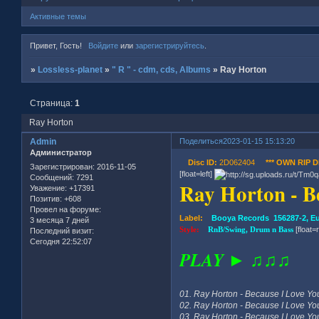
Активные темы
Привет, Гость!
Войдите
или
зарегистрируйтесь
.
»
Lossless-planet
»
" R " - cdm, cds, Albums
»
Ray Horton
Страница:
1
Ray Horton
Admin
Поделиться
2023-01-15 15:13:20
Администратор
Disc ID:
2D062404
*** OWN RIP DI
Зарегистрирован
: 2016-11-05
[float=left]
Сообщений:
7291
Ray Horton - B
Уважение:
+17391
Позитив:
+608
Провел на форуме:
Label:
Booya Records 156287-2, E
3 месяца 7 дней
Style:
RnB/Swing, Drum n Bass
[float=
Последний визит:
Сегодня 22:52:07
PLAY ► ♫♫♫
01. Ray Horton - Because I Love You
02. Ray Horton - Because I Love You
03. Ray Horton - Because I Love You