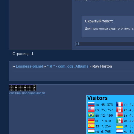
Скрытый текст:
Для просмотра скрытого текста
+1
Страница:
1
»
Lossless-planet
»
" R " - cdm, cds, Albums
»
Ray Horton
счетчик посещаемости