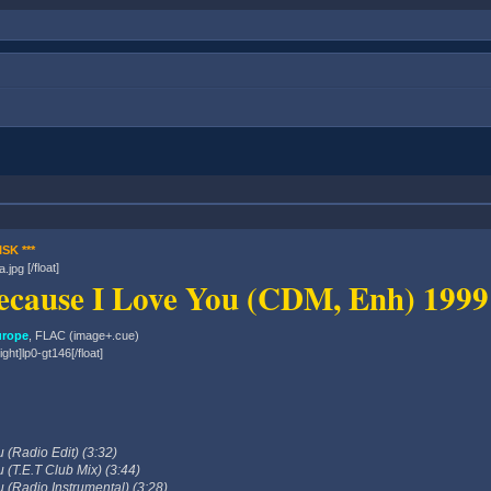
SK ***
[/float]
ecause I Love You (CDM, Enh) 1999
urope
, FLAC (image+.cue)
right]lp0-gt146[/float]
 (Radio Edit) (3:32)
 (T.E.T Club Mix) (3:44)
 (Radio Instrumental) (3:28)