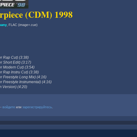
erpiece (CDM) 1998
many
, FLAC (image+.cue)
r Rap Cut) (3:38)
 Short Edit) (3:17)
er Modern Cut) (3:54)
r Rap Instru Cut) (3:38)
r Freestyle Long Mix) (4:16)
r Freestyle Instrumental) (4:16)
 Version) (4:20)
 -
войдите
или
зарегистрируйтесь
.