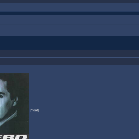
[/float]