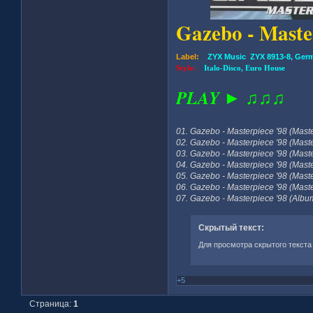
Gazebo - Mast
Label:
ZYX Music ZYX 8913-8, Ger
Style:
Italo-Disco, Euro House
PLAY ► ♫♫♫
01. Gazebo - Masterpiece '98 (Maste
02. Gazebo - Masterpiece '98 (Master
03. Gazebo - Masterpiece '98 (Mast
04. Gazebo - Masterpiece '98 (Maste
05. Gazebo - Masterpiece '98 (Maste
06. Gazebo - Masterpiece '98 (Maste
07. Gazebo - Masterpiece '98 (Album
Скрытый текст:
Для просмотра скрытого текста
+5
Страница:
1