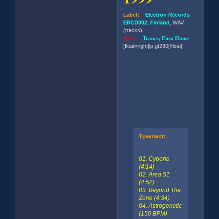
Label:
Electron Records
ERCD002, Finland
, WAV
(tracks)
Style:
Trance, Euro House
[float=right]lp-gt230[/float]
Треклист:
01. Cyberia
(4:14)
02. Area 51
(4:52)
03. Beyond The
Zone (4:34)
04. Astrogenetic
(150 BPM)