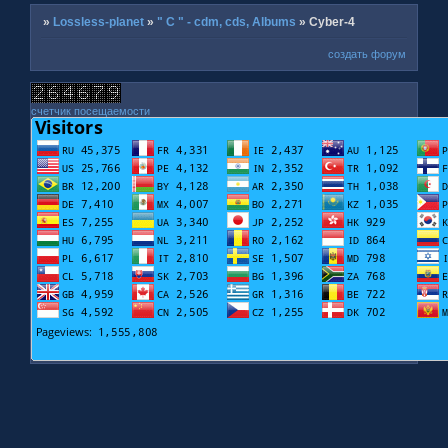
»
Lossless-planet
»
" C " - cdm, cds, Albums
»
Cyber-4
создать форум
счетчик посещаемости