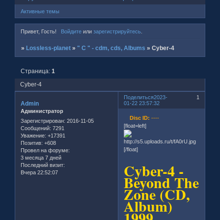
Активные темы
Привет, Гость!
Войдите
или
зарегистрируйтесь
.
»
Lossless-planet
»
" C " - cdm, cds, Albums
»
Cyber-4
Страница:
1
Cyber-4
Поделиться
2023-
1
Admin
01-22 23:57:32
Администратор
Disc ID:
----
Зарегистрирован
: 2016-11-05
[float=left]
Сообщений:
7291
Уважение:
+17391
Позитив:
+608
[/float]
Провел на форуме:
3 месяца 7 дней
Cyber-4 -
Последний визит:
Вчера 22:52:07
Beyond The
Zone (CD,
Album)
1999