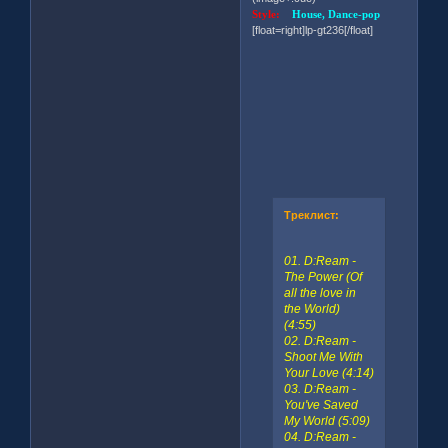
Style:
House, Dance-pop
[float=right]lp-gt236[/float]
Треклист:
01. D:Ream -
The Power (Of
all the love in
the World)
(4:55)
02. D:Ream -
Shoot Me With
Your Love (4:14)
03. D:Ream -
You've Saved
My World (5:09)
04. D:Ream -