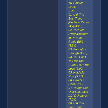
16. Call Me
(5:24)
CD2
01. U R The
Best Thing
[Perfecto Radio
Mix] (4:25)
02. Take Me
Away [Brothers
In Rhythm
Radio Edit]
(3:34)
03. Enough Is
Enough (4:43)
04. You Can't
Tell Me You
Cannot Buy Me
Love (5:00)
05. Hold Me
Now (5:31)
06. Heart Of
Gold (5:08)
07. Things Can
Only Get Better
[12'' D-Reamix]
(7:04)
08. U R The
Best Thing