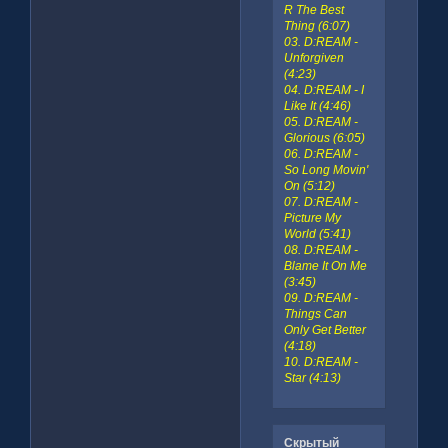
R The Best
Thing (6:07)
03. D:REAM -
Unforgiven
(4:23)
04. D:REAM - I
Like It (4:46)
05. D:REAM -
Glorious (6:05)
06. D:REAM -
So Long Movin'
On (5:12)
07. D:REAM -
Picture My
World (5:41)
08. D:REAM -
Blame It On Me
(3:45)
09. D:REAM -
Things Can
Only Get Better
(4:18)
10. D:REAM -
Star (4:13)
Скрытый