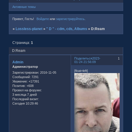
Активные темы
Привет, Гость!
Войдите
или
зарегистрируйтесь
.
»
Lossless-planet
»
" D " - cdm, cds, Albums
»
D:Ream
Страница:
1
D:Ream
Поделиться
2023-
1
Admin
01-24 21:56:09
Администратор
[float=left]
Зарегистрирован
: 2016-11-05
Сообщений:
7291
Уважение:
+17391
Позитив:
+608
Провел на форуме:
3 месяца 7 дней
Последний визит:
Сегодня 10:29:46