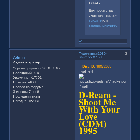
текст:
Для просмотра
скрытого текста -
войдите
или
зарегистрируйтесь
.
+1
Поделиться
2023-
3
Admin
01-24 22:07:53
Администратор
Disc ID:
38072605
Зарегистрирован
: 2016-11-05
[float=left]
Сообщений:
7291
Уважение:
+17391
Позитив:
+608
[/float]
Провел на форуме:
D-Ream -
3 месяца 7 дней
Последний визит:
Shoot Me
Сегодня 10:29:46
With Your
Love
(CDM)
1995