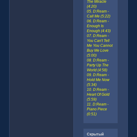
The Miracle
(4:20)
05. D:Ream -
Call Me (5:22)
06. D:Ream -
Enough Is
Enough (4:43)
07. D:Ream -
You Can't Tell
Me You Cannot
Buy Me Love
(5:00)
08. D:Ream -
Party Up The
World (4:58)
09. D:Ream -
Hold Me Now
(5:34)
10. D:Ream -
Heart Of Gold
(5:59)
11. D:Ream -
Piano Piece
(0:51)
Скрытый