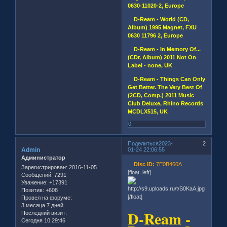
0630-11020-2, Europe
D-Ream - World (CD,
Album) 1995 Magnet, FXU
0630 11796 2, Europe
D-Ream - In Memory Of...
(CDr, Album) 2011 Not On
Label - none, UK
D-Ream - Things Can Only
Get Better. The Very Best Of
(2CD, Comp.) 2011 Music
Club Deluxe, Rhino Records
MCDLX515, UK
0
Поделиться
2023-
2
Admin
01-24 22:06:55
Администратор
Disc ID:
7E0B460A
Зарегистрирован
: 2016-11-05
[float=left]
Сообщений:
7291
Уважение:
+17391
Позитив:
+608
[/float]
Провел на форуме:
3 месяца 7 дней
D-Ream -
Последний визит:
Сегодня 10:29:46