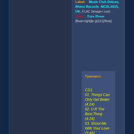
Label:
Music Club Deluxe,
Rhino Records MCDLX515,
UK
, FLAC (image+.cue)
Style:
Euro House
[float=right]lp-gt221[/float]
Треклист:
CD1
01. Things Can
Only Get Better
(4:24)
02. U R The
Best Thing
(4:24)
03. Shoot Me
With Your Love
(3:46)