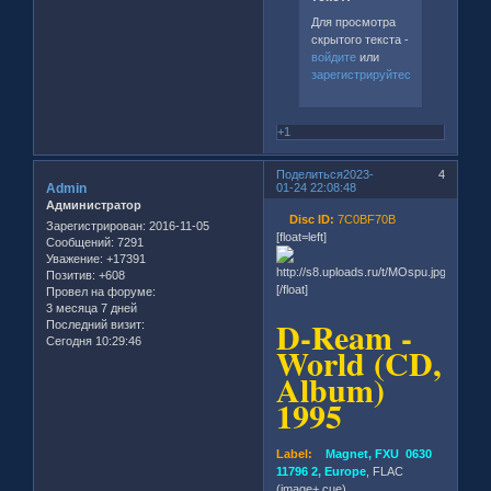
Для просмотра
скрытого текста -
войдите
или
зарегистрируйтесь
.
+1
Поделиться
2023-
4
Admin
01-24 22:08:48
Администратор
Disc ID:
7C0BF70B
Зарегистрирован
: 2016-11-05
[float=left]
Сообщений:
7291
Уважение:
+17391
Позитив:
+608
[/float]
Провел на форуме:
3 месяца 7 дней
D-Ream -
Последний визит:
Сегодня 10:29:46
World (CD,
Album)
1995
Label:
Magnet, FXU 0630
11796 2, Europe
, FLAC
(image+.cue)