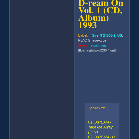
D-ream On
Vol. 1 (CD,
Album)
1993
Label:
Sire 9 24508-2, US
,
FLAC (image+.cue)
Style:
Synth-pop
[float=right]lp-gt236[/float]
Треклист:
01. D:REAM -
Take Me Away
(3:37)
02. D:REAM - U