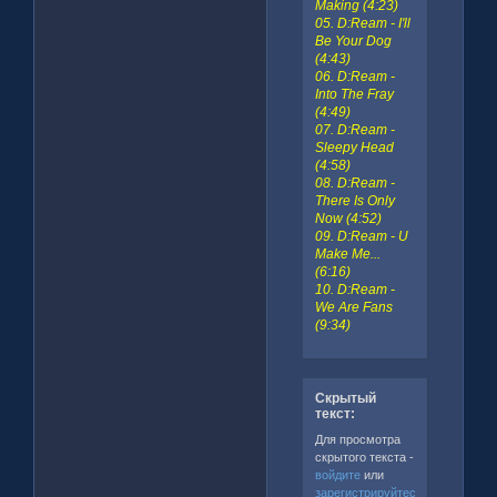
Making (4:23)
05. D:Ream - I'll
Be Your Dog
(4:43)
06. D:Ream -
Into The Fray
(4:49)
07. D:Ream -
Sleepy Head
(4:58)
08. D:Ream -
There Is Only
Now (4:52)
09. D:Ream - U
Make Me...
(6:16)
10. D:Ream -
We Are Fans
(9:34)
Скрытый
текст:
Для просмотра
скрытого текста -
войдите
или
зарегистрируйтесь
.