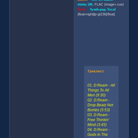
none, UK
, FLAC (image+.cue)
Style:
Synth-pop, Vocal
[float=right]lp-gt236[/float]
Треклист:
01. D:Ream - All
Things To All
Men (9:30)
02. D:Ream -
Drop Beatz Not
Bombs (5:53)
03. D:Ream -
Free Thinkin'
Mind (3:45)
04. D:Ream -
Gods In The