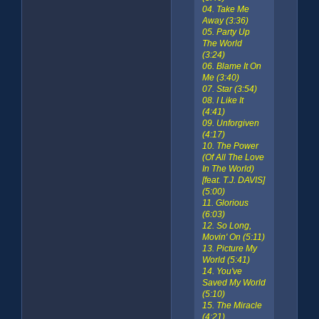
04. Take Me
Away (3:36)
05. Party Up
The World
(3:24)
06. Blame It On
Me (3:40)
07. Star (3:54)
08. I Like It
(4:41)
09. Unforgiven
(4:17)
10. The Power
(Of All The Love
In The World)
[feat. T.J. DAVIS]
(5:00)
11. Glorious
(6:03)
12. So Long,
Movin' On (5:11)
13. Picture My
World (5:41)
14. You've
Saved My World
(5:10)
15. The Miracle
(4:21)