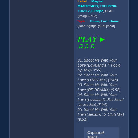
Label:
Magnet
MAG1034CD, FXU 0630-
11020-2, Europe
, FLAC
(image+.cue)
Style:
House, Euro House
[float=right]lp-gt221[/float]
PLAY ►
♫♫♫
01. Shoot Me With Your
Love (Loveland's 7' Pop'd
Up Mix) (3:55)
02. Shoot Me With Your
Love (D:REAMIX) (3:48)
03. Shoot Me With Your
Love (RE:DEAMIX) (6:52)
04. Shoot Me With Your
Love (Loveland's Full Metal
Jacket Mix) (7:04)
05. Shoot Me With Your
Love (Junior's 12' Club Mix)
(8:51)
Скрытый
текст: