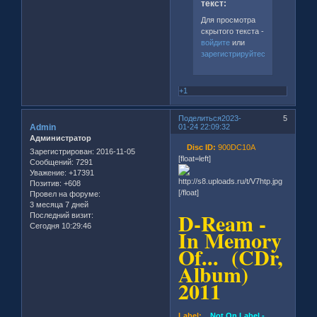
текст:
Для просмотра
скрытого текста -
войдите
или
зарегистрируйтесь
.
+1
Поделиться
2023-
5
Admin
01-24 22:09:32
Администратор
Disc ID:
900DC10A
Зарегистрирован
: 2016-11-05
[float=left]
Сообщений:
7291
Уважение:
+17391
Позитив:
+608
[/float]
Провел на форуме:
3 месяца 7 дней
D-Ream -
Последний визит:
Сегодня 10:29:46
In Memory
Of... (CDr,
Album)
2011
Label:
Not On Label -