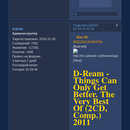
+1
Поделиться
2023-
6
Admin
01-24 22:10:16
Администратор
Disc ID:
Зарегистрирован
: 2016-11-05
E9111810,810E1F0A
Сообщений:
7291
[float=left]
Уважение:
+17391
Позитив:
+608
Провел на форуме:
[/float]
3 месяца 7 дней
Последний визит:
D-Ream -
Сегодня 10:29:46
Things Can
Only Get
Better. The
Very Best
Of (2CD,
Comp.)
2011