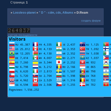
Страница:
1
»
Lossless-planet
»
" D " - cdm, cds, Albums
»
D:Ream
создать форум
счетчик посещаемости