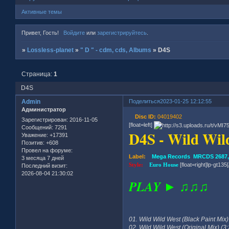
Активные темы
Привет, Гость!
Войдите
или
зарегистрируйтесь
.
»
Lossless-planet
»
" D " - cdm, cds, Albums
»
D4S
Страница:
1
D4S
Admin
Поделиться
2023-01-25 12:12:55
Администратор
Disc ID:
04019402
Зарегистрирован
: 2016-11-05
[float=left]
Сообщений:
7291
D4S - Wild Wil
Уважение:
+17391
Позитив:
+608
Провел на форуме:
Label:
Mega Records MRCDS 2687, 
3 месяца 7 дней
Style:
Euro House
[float=right]lp-gt135[/
Последний визит:
2026-08-04 21:30:02
PLAY ► ♫♫♫
01. Wild Wild West (Black Paint Mix)
02. Wild Wild West (Original Mix) (3