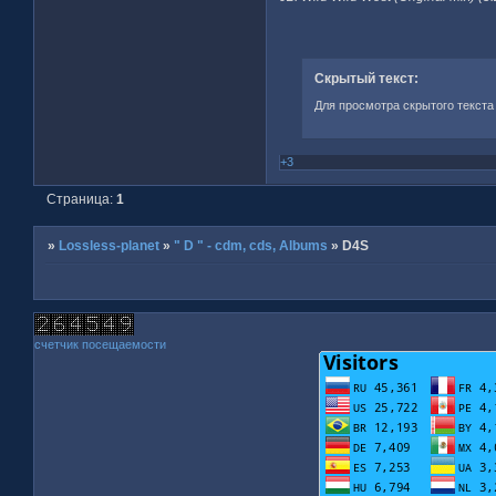
Скрытый текст:
Для просмотра скрытого текста
+3
Страница:
1
»
Lossless-planet
»
" D " - cdm, cds, Albums
»
D4S
счетчик посещаемости