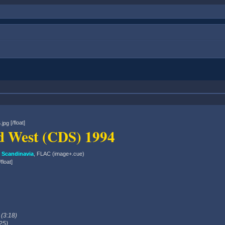
[/float]
d West (CDS) 1994
Scandinavia
, FLAC (image+.cue)
float]
 (3:18)
:25)