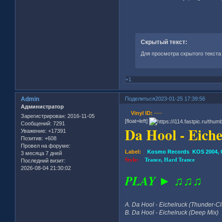
Скрытый текст:
Для просмотра скрытого текста
+1
Admin
Поделиться
2023-01-25 17:39:56
Администратор
Vinyl ID:
----
Зарегистрирован
: 2016-11-05
[float=left]
Сообщений:
7291
Da Hool - Eiche
Уважение:
+17391
Позитив:
+608
Провел на форуме:
Label:
Kosmo Records KOS 2004, 
3 месяца 7 дней
Style:
Trance, Hard Trance
Последний визит:
2026-08-04 21:30:02
PLAY ► ♫♫♫
A. Da Hool - Eichelruck (Thunder-Cl
B. Da Hool - Eichelruck (Deep Mix)