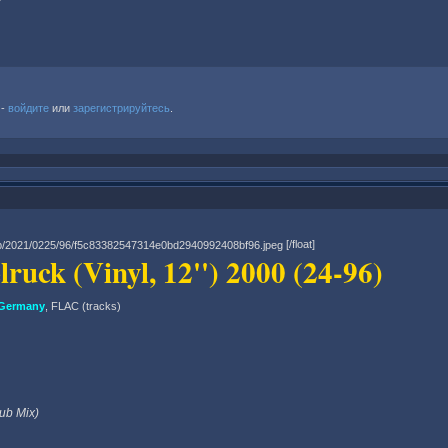
 -
войдите
или
зарегистрируйтесь
.
[/float]
lruck (Vinyl, 12'') 2000 (24-96)
Germany
, FLAC (tracks)
ub Mix)