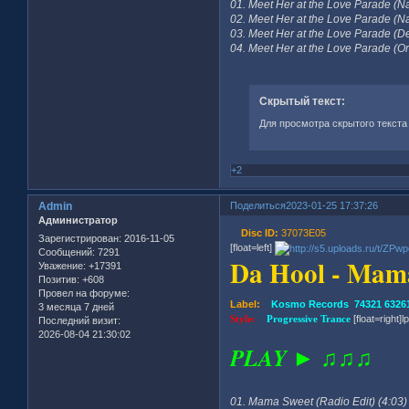
01. Meet Her at the Love Parade (Na
02. Meet Her at the Love Parade (Na
03. Meet Her at the Love Parade (De
04. Meet Her at the Love Parade (Ori
Скрытый текст:
Для просмотра скрытого текста
+2
Admin
Поделиться
2023-01-25 17:37:26
Администратор
Disc ID:
37073E05
Зарегистрирован
: 2016-11-05
[float=left]
Сообщений:
7291
Da Hool - Mam
Уважение:
+17391
Позитив:
+608
Провел на форуме:
Label:
Kosmo Records 74321 63261
3 месяца 7 дней
Style:
Progressive Trance
[float=right]l
Последний визит:
2026-08-04 21:30:02
PLAY ► ♫♫♫
01. Mama Sweet (Radio Edit) (4:03)