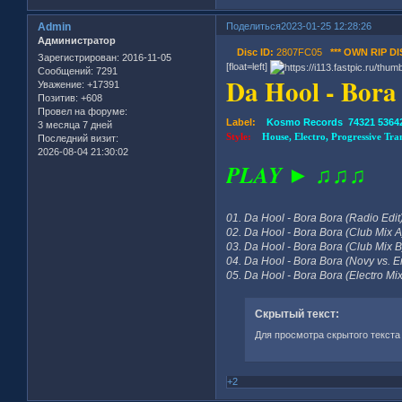
Admin
Поделиться
2023-01-25 12:28:26
Администратор
Disc ID:
2807FC05
*** OWN RIP DI
Зарегистрирован
: 2016-11-05
[float=left]
Сообщений:
7291
Da Hool - Bor
Уважение:
+17391
Позитив:
+608
Провел на форуме:
Label:
Kosmo Records 74321 53642
3 месяца 7 дней
Style:
House, Electro, Progressive Tr
Последний визит:
2026-08-04 21:30:02
PLAY ► ♫♫♫
01. Da Hool - Bora Bora (Radio Edit)
02. Da Hool - Bora Bora (Club Mix A
03. Da Hool - Bora Bora (Club Mix B
04. Da Hool - Bora Bora (Novy vs. E
05. Da Hool - Bora Bora (Electro Mix
Скрытый текст:
Для просмотра скрытого текста
+2