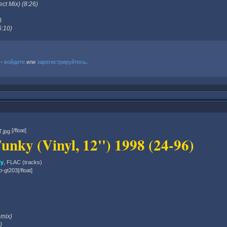
ct Mix) (8:26)
)
6:10)
 -
войдите
или
зарегистрируйтесь
.
[/float]
unky (Vinyl, 12'') 1998 (24-96)
ly
, FLAC (tracks)
lp-gt203[/float]
emix)
)