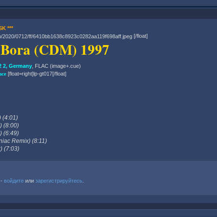
SK ***
[/float]
a Bora (CDM) 1997
 2, Germany
, FLAC (image+.cue)
ance
[float=right]lp-gt017[/float]
 (4:01)
) (8:00)
) (6:49)
niac Remix) (8:11)
) (7:03)
 -
войдите
или
зарегистрируйтесь
.