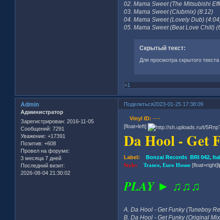
02. Mama Sweet (The Mitsubishi Effe
03. Mama Sweet (Clubmix) (8:12)
04. Mama Sweet (Lovely Dub) (4:04
05. Mama Sweet (Beat Love Chill) (
Скрытый текст:
Для просмотра скрытого текста
+1
Admin
Поделиться
2023-01-25 17:38:09
Администратор
Vinyl ID:
----
Зарегистрирован
: 2016-11-05
[float=left]
Сообщений:
7291
Da Hool - Get F
Уважение:
+17391
Позитив:
+608
Провел на форуме:
Label:
Bonzai Records BRI 042, Ita
3 месяца 7 дней
Style:
Trance, Euro House
[float=right]
Последний визит:
2026-08-04 21:30:02
PLAY ► ♫♫♫
A. Da Hool - Get Funky (Tuneboy R
B. Da Hool - Get Funky (Original Mix