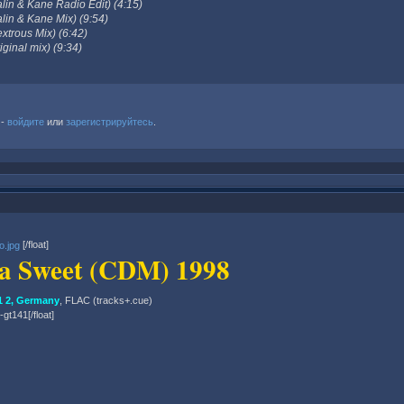
lin & Kane Radio Edit) (4:15)
lin & Kane Mix) (9:54)
xtrous Mix) (6:42)
ginal mix) (9:34)
 -
войдите
или
зарегистрируйтесь
.
[/float]
a Sweet (CDM) 1998
 2, Germany
, FLAC (tracks+.cue)
p-gt141[/float]