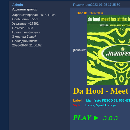
Admin
Поделиться
2023-01-25 17:35:50
Администратор
Disc ID:
26072004
Зарегистрирован
: 2016-11-05
Сообщений:
7291
Уважение:
+17391
Позитив:
+608
Провел на форуме:
3 месяца 7 дней
Последний визит:
2026-08-04 21:30:02
[float=left]
Da Hool - Meet
Label:
Manifesto FESCD 39, 568 471
Style:
Trance, Speed Garage
PLAY ► ♫♫♫