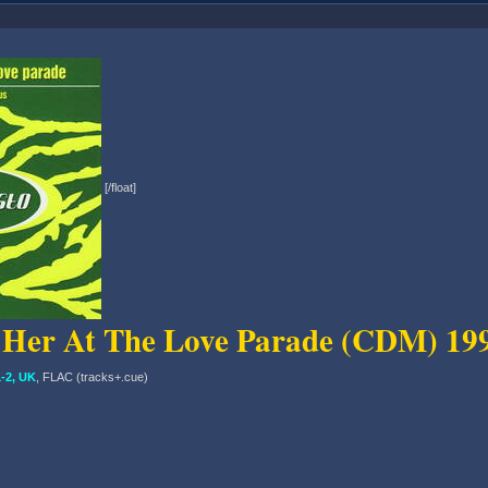
[/float]
 Her At The Love Parade (CDM) 19
-2, UK
, FLAC (tracks+.cue)