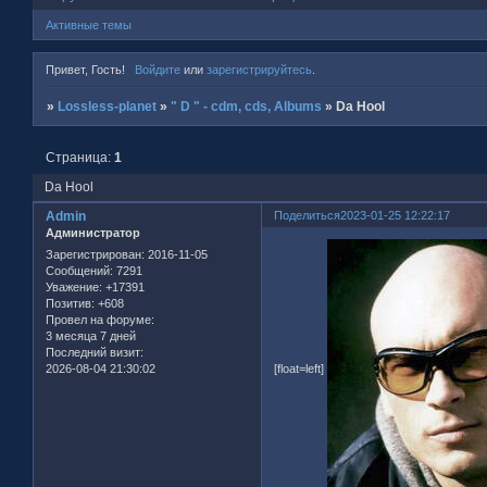
Активные темы
Привет, Гость!
Войдите
или
зарегистрируйтесь
.
»
Lossless-planet
»
" D " - cdm, cds, Albums
»
Da Hool
Страница:
1
Da Hool
Admin
Поделиться
2023-01-25 12:22:17
Администратор
Зарегистрирован
: 2016-11-05
Сообщений:
7291
Уважение:
+17391
Позитив:
+608
Провел на форуме:
3 месяца 7 дней
Последний визит:
2026-08-04 21:30:02
[float=left]