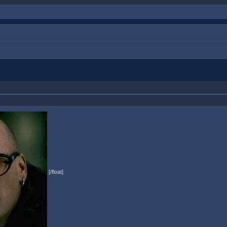
[/float]