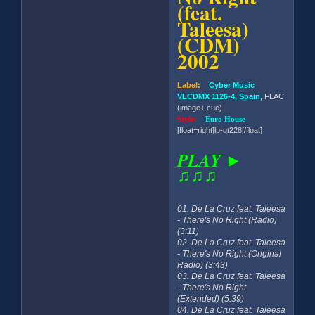
(feat.
Taleesa)
(CDM)
2002
Label:
Cyber Music
VLCDMX 1126-4, Spain
, FLAC
(image+.cue)
Style:
Euro House
[float=right]lp-gt228[/float]
PLAY ►
♫♫♫
01. De La Cruz feat. Taleesa
- There's No Right (Radio)
(3:11)
02. De La Cruz feat. Taleesa
- There's No Right (Original
Radio) (3:43)
03. De La Cruz feat. Taleesa
- There's No Right
(Extended) (5:39)
04. De La Cruz feat. Taleesa