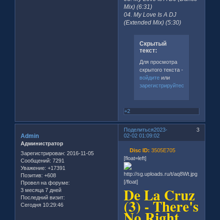
Mix) (6:31)
04. My Love Is A DJ
(Extended Mix) (5:30)
Скрытый
текст:
Для просмотра
скрытого текста -
войдите
или
зарегистрируйтесь
.
+2
Поделиться
2023-
3
Admin
02-02 01:09:02
Администратор
Disc ID:
3505E705
Зарегистрирован
: 2016-11-05
[float=left]
Сообщений:
7291
Уважение:
+17391
Позитив:
+608
[/float]
Провел на форуме:
De La Cruz
3 месяца 7 дней
Последний визит:
(3) - There's
Сегодня 10:29:46
No Right