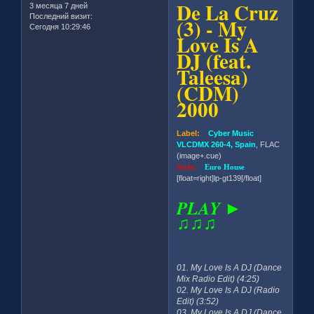
De La Cruz
3 месяца 7 дней
Последний визит:
(3) - My
Сегодня 10:29:46
Love Is A
DJ (feat.
Taleesa)
(CDM)
2000
Label:
Cyber Music
VLCDMX 260-4, Spain
, FLAC
(image+.cue)
Style:
Euro House
[float=right]lp-gt139[/float]
PLAY ►
♫♫♫
01. My Love Is A DJ (Dance
Mix Radio Edit) (4:25)
02. My Love Is A DJ (Radio
Edit) (3:52)
03. My Love Is A DJ (Dance