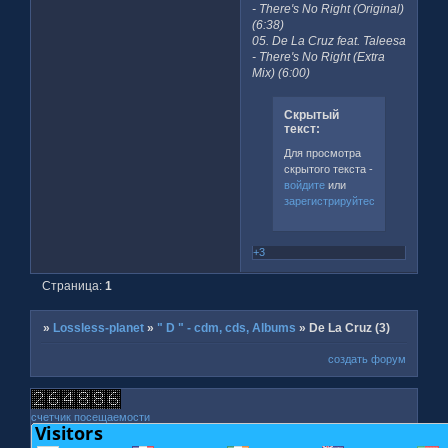
- There's No Right (Original)
(6:38)
05. De La Cruz feat. Taleesa
- There's No Right (Extra
Mix) (6:00)
Скрытый
текст:
Для просмотра
скрытого текста -
войдите
или
зарегистрируйтесь
.
+3
Страница:
1
»
Lossless-planet
»
" D " - cdm, cds, Albums
»
De La Cruz (3)
создать форум
счетчик посещаемости