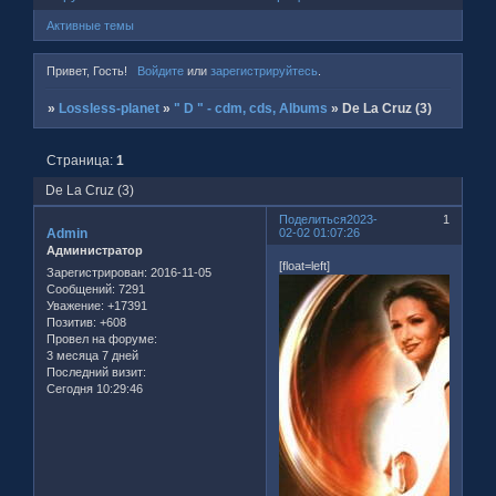
Активные темы
Привет, Гость!
Войдите
или
зарегистрируйтесь
.
»
Lossless-planet
»
" D " - cdm, cds, Albums
»
De La Cruz (3)
Страница:
1
De La Cruz (3)
Поделиться
2023-
1
Admin
02-02 01:07:26
Администратор
[float=left]
Зарегистрирован
: 2016-11-05
Сообщений:
7291
Уважение:
+17391
Позитив:
+608
Провел на форуме:
3 месяца 7 дней
Последний визит:
Сегодня 10:29:46