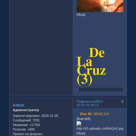
[/float]
De
La
Cruz
(3)
0
Поделиться
2023-
2
Admin
02-02 01:08:13
Администратор
Disc ID:
3E04C104
Зарегистрирован
: 2016-11-05
[float=left]
Сообщений:
7291
Уважение:
+17391
Позитив:
+608
[/float]
Провел на форуме: