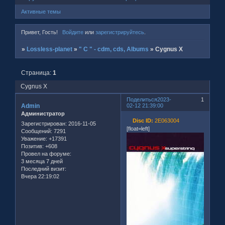
Активные темы
Привет, Гость!
Войдите
или
зарегистрируйтесь
.
»
Lossless-planet
»
" C " - cdm, cds, Albums
»
Cygnus X
Страница:
1
Cygnus X
Поделиться
2023-
1
Admin
02-12 21:39:00
Администратор
Disc ID:
2E063004
Зарегистрирован
: 2016-11-05
[float=left]
Сообщений:
7291
Уважение:
+17391
Позитив:
+608
Провел на форуме:
3 месяца 7 дней
Последний визит:
Вчера 22:19:02