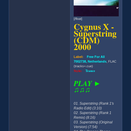
[/float]
Cygnus X -
Superstring
(CDM)
2000
Label:
Free For All
7002738, Netherlands
, FLAC
(tracks+.cue)
Style:
Trance
PLAY ►
♫♫♫
01. Superstring (Rank 1's
Radio Edit) (3:10)
02. Superstring (Rank 1
Remix) (8:16)
03. Superstring (Original
Version) (7:54)