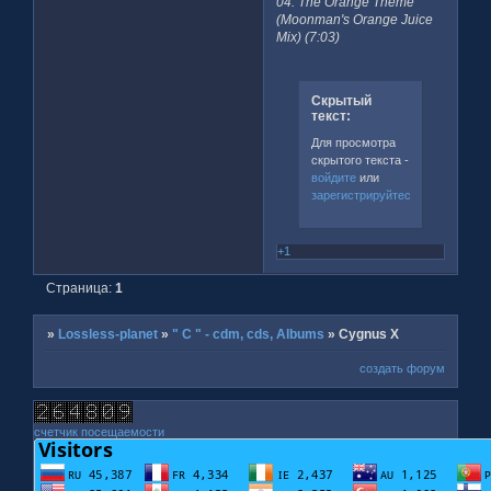
04. The Orange Theme
(Moonman's Orange Juice
Mix) (7:03)
Скрытый
текст:
Для просмотра
скрытого текста -
войдите
или
зарегистрируйтесь
.
+1
Страница:
1
»
Lossless-planet
»
" C " - cdm, cds, Albums
»
Cygnus X
создать форум
счетчик посещаемости