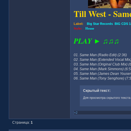
Till West - Sa
Label:
Big Star Records BIG CDS 18
Style:
House
PLAY ► ♫♫♫
01. Same Man (Radio Edit) (2:36)
02. Same Man (Extended Vocal Mix)
03. Same Man (Original Club Mix) (
04. Same Man (Mark Simmons) (6:5
05. Same Man (James Dean Yousend
06. Same Man (Tony Senghore) (7:
Скрытый текст:
Для просмотра скрытого текста
+2
Страница:
1