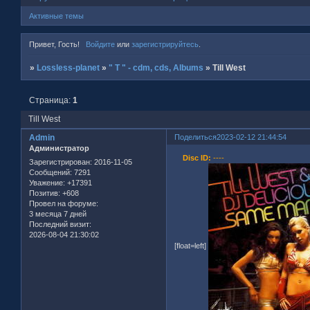
Активные темы
Привет, Гость!
Войдите
или
зарегистрируйтесь
.
»
Lossless-planet
»
" T " - cdm, cds, Albums
»
Till West
Страница:
1
Till West
Admin
Поделиться
2023-02-12 21:44:54
Администратор
Disc ID:
----
Зарегистрирован
: 2016-11-05
Сообщений:
7291
Уважение:
+17391
Позитив:
+608
Провел на форуме:
3 месяца 7 дней
Последний визит:
2026-08-04 21:30:02
[float=left]