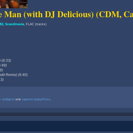
me Man (with DJ Delicious) (CDM, Ca
2, Scandinavia
, FLAC (tracks)
 (6:33)
6:49)
6)
it Remix) (6:40)
53)
 -
войдите
или
зарегистрируйтесь
.