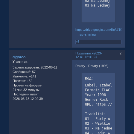
02 Na Jednej Z Dzikich P
03 Na Jednej Z Dzikich 
https://drive.google.com/file/d/19R4ldz
… sp=sharing
+5
Поделиться
2023-
2
djgraco
12-01 15:41:24
Участник
Rotary - Rotary (1996)
Зарегистрирован
: 2022-06-11
Сообщений:
57
Уважение:
+141
Код:
Позитив:
+52
Label: Izabelin Studio 
Провел на форуме:
Format: FLAC

21 час 32 минуты
Последний визит:
Year: 1996

2026-06-18 12:02:39
Genre: Rock

URL: https://www.discog
Tracklist:

01 - Party u Patyka | 2:
02 - Wielkie hotele kry
03 - Na jednej z dzikich
04 - Ląduj w mojej kuchn