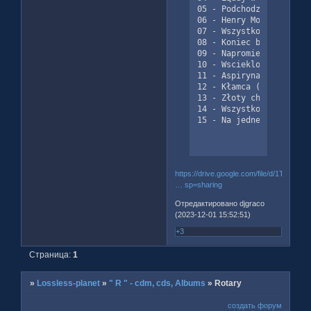
05 - Podchodzisz więc pr
06 - Henry Monroe | 3:38
07 - Wszystko skonczy s
08 - Koniec bliski jest 
09 - Napromieniowani | 3
10 - Wscieklosc | 3:51

11 - Aspiryna, kawa, sex
12 - Kłamca (kłamstw słu
13 - Złoty chłopiec | 3:
14 - Wszystko skonczy s
15 - Na jednej z dzikic
https://drive.google.com/file/d/1T_absz
… sp=sharing
Отредактировано djgraco
(2023-12-01 15:52:51)
+3
Страница:
1
»
Lossless-planet
»
" R " - cdm, cds, Albums
»
Rotary
создать форум