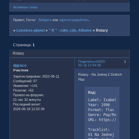
Активные темы
Привет, Гость!
Войдите
или
зарегистрируйтесь
.
»
Lossless-planet
»
" R " - cdm, cds, Albums
»
Rotary
Страница:
1
Rotary
Поделиться
2023-
1
djgraco
02-16 17:54:36
Участник
Rotary - Na Jednej Z Dzikich
Зарегистрирован
: 2022-06-11
Plaż
Сообщений:
57
Уважение:
+141
Позитив:
+52
Код:
Провел на форуме:
Label: Izabelin Studio 
21 час 32 минуты
Последний визит:
Year: 1996

2026-06-18 12:02:39
Format: flac

Genre: Pop/Rock/Club/Dan
URL: https://www.discog
Tracklist:

01 Na Jednej Z Dzikich P