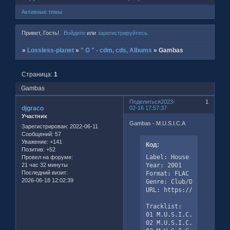
Активные темы
Привет, Гость!
Войдите
или
зарегистрируйтесь
.
»
Lossless-planet
»
" G " - cdm, cds, Albums
»
Gambas
Страница:
1
Gambas
Поделиться
2023-
1
djgraco
02-16 17:57:37
Участник
Gambas - M.U.S.I.C.A
Зарегистрирован
: 2022-06-11
Сообщений:
57
Уважение:
+141
Код:
Позитив:
+52
Label: House Nation, DST
Провел на форуме:
Year: 2001

21 час 32 минуты
Последний визит:
Format: FLAC

2026-06-18 12:02:39
Genre: Club/Dance

URL: https://www.discog
Tracklist:

01 M.U.S.I.C.A (Short Cu
02 M.U.S.I.C.A (Club Mix