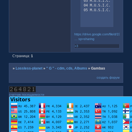
03 M.U.S.I.C.A (DJ Obser
04 M.U.S.I.C.A (Original
05 M.U.S.I.C.A (Tecno G
https://drive.google.com/file/d/19QseIJ
… sp=sharing
+3
Страница:
1
»
Lossless-planet
»
" G " - cdm, cds, Albums
»
Gambas
создать форум
счетчик посещаемости