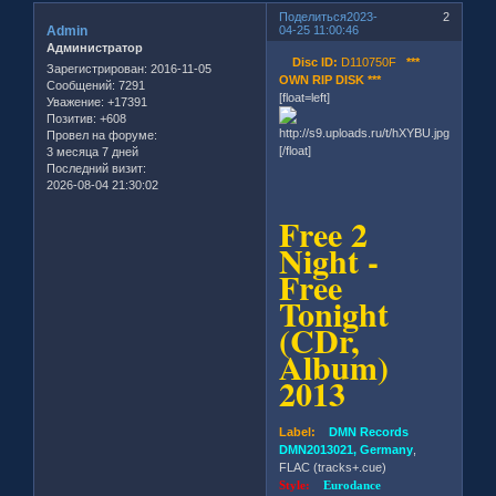
Поделиться
2023-
2
Admin
04-25 11:00:46
Администратор
Disc ID:
D110750F
***
Зарегистрирован
: 2016-11-05
OWN RIP DISK ***
Сообщений:
7291
[float=left]
Уважение:
+17391
Позитив:
+608
Провел на форуме:
[/float]
3 месяца 7 дней
Последний визит:
2026-08-04 21:30:02
Free 2
Night -
Free
Tonight
(CDr,
Album)
2013
Label:
DMN Records
DMN2013021, Germany
,
FLAC (tracks+.cue)
Style:
Eurodance