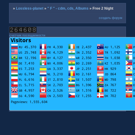
»
Lossless-planet
»
" F " - cdm, cds, Albums
»
Free 2 Night
создать форум
счетчик посещаемости