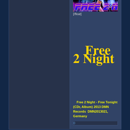
[/float]
Free
2 Night
Free 2 Night - Free Tonight
(CDr, Album) 2013 DMN
Records DMN2013021,
Germany
0