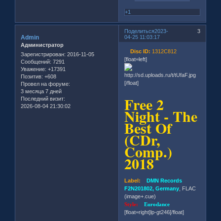
+1
Поделиться
2023-
3
Admin
04-25 11:03:17
Администратор
Disc ID:
1312C812
Зарегистрирован
: 2016-11-05
[float=left]
Сообщений:
7291
Уважение:
+17391
Позитив:
+608
[/float]
Провел на форуме:
3 месяца 7 дней
Free 2
Последний визит:
2026-08-04 21:30:02
Night - The
Best Of
(CDr,
Comp.)
2018
Label:
DMN Records
F2N201802, Germany
, FLAC
(image+.cue)
Style:
Eurodance
[float=right]lp-gt246[/float]