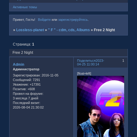
Активные темы
Привет, Гость!
Войдите
или
зарегистрируйтесь
.
»
Lossless-planet
»
" F " - cdm, cds, Albums
»
Free 2 Night
Страница:
1
Free 2 Night
Поделиться
2023-
1
Admin
04-25 11:00:14
Администратор
[float=left]
Зарегистрирован
: 2016-11-05
Сообщений:
7291
Уважение:
+17391
Позитив:
+608
Провел на форуме:
3 месяца 7 дней
Последний визит:
2026-08-04 21:30:02