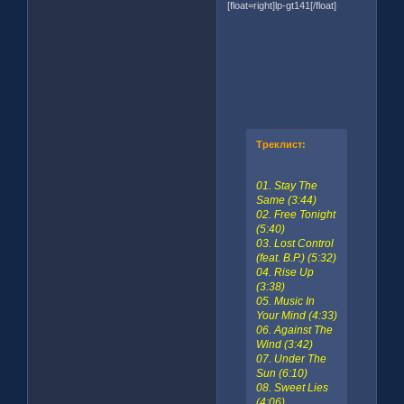
[float=right]lp-gt141[/float]
Треклист:
01. Stay The
Same (3:44)
02. Free Tonight
(5:40)
03. Lost Control
(feat. B.P.) (5:32)
04. Rise Up
(3:38)
05. Music In
Your Mind (4:33)
06. Against The
Wind (3:42)
07. Under The
Sun (6:10)
08. Sweet Lies
(4:06)