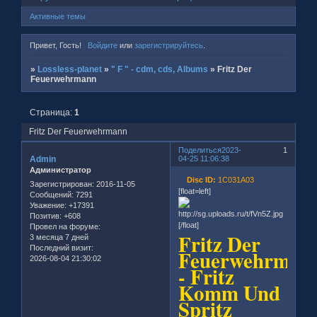
Активные темы
Привет, Гость!
Войдите
или
зарегистрируйтесь
.
»
Lossless-planet
»
" F " - cdm, cds, Albums
»
Fritz Der
Feuerwehrmann
Страница:
1
Fritz Der Feuerwehrmann
Поделиться
2023-
1
Admin
04-25 11:06:38
Администратор
Disc ID:
1C031A03
Зарегистрирован
: 2016-11-05
[float=left]
Сообщений:
7291
Уважение:
+17391
Позитив:
+608
[/float]
Провел на форуме:
Fritz Der
3 месяца 7 дней
Последний визит:
Feuerwehrman
2026-08-04 21:30:02
- Fritz
Komm Und
Spritz