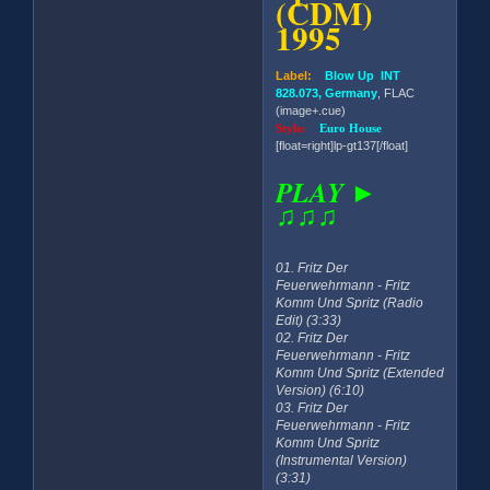
(CDM)
1995
Label:
Blow Up INT
828.073, Germany
, FLAC
(image+.cue)
Style:
Euro House
[float=right]lp-gt137[/float]
PLAY ►
♫♫♫
01. Fritz Der
Feuerwehrmann - Fritz
Komm Und Spritz (Radio
Edit) (3:33)
02. Fritz Der
Feuerwehrmann - Fritz
Komm Und Spritz (Extended
Version) (6:10)
03. Fritz Der
Feuerwehrmann - Fritz
Komm Und Spritz
(Instrumental Version)
(3:31)