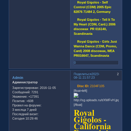
Royal Gigolos - Self
Control (CDM) 2005 Epic
82876 71484 2, Germany
Royal Gigolos - Tell It To
My Heart (CDM, Card.) 2006
discowax PR 016140,
Scandinavia
Royal Gigolos - Girls Just
Wanna Dance (CDM, Promo,
Card) 2008 discowax, WEA
PR016647, Scandinavia
0
Поделиться
2023-
2
Admin
08-11 21:57:23
Администратор
Disc ID:
2104F105
Зарегистрирован
: 2016-11-05
[float=left]
Сообщений:
7291
Уважение:
+17391
Позитив:
+608
[/float]
Провел на форуме:
Royal
3 месяца 7 дней
Последний визит:
Gigolos -
Сегодня 10:29:46
California