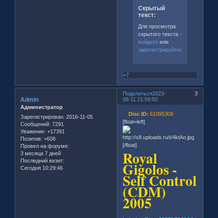
Скрытый
текст:
Для просмотра
скрытого текста -
войдите
или
зарегистрируйтесь
.
+7
Поделиться
2023-
3
Admin
08-11 21:59:50
Администратор
Disc ID:
61095308
Зарегистрирован
: 2016-11-05
[float=left]
Сообщений:
7291
Уважение:
+17391
Позитив:
+608
[/float]
Провел на форуме:
Royal
3 месяца 7 дней
Последний визит:
Gigolos -
Сегодня 10:29:46
Self Control
(CDM)
2005