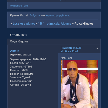
Активные темы
Привет, Гость!
Войдите
или
зарегистрируйтесь
.
»
Lossless-planet
»
" R " - cdm, cds, Albums
»
Royal Gigolos
Страница:
1
Royal Gigolos
Поделиться
2023-
1
Admin
08-11 21:54:18
Администратор
[float=left]
Зарегистрирован
: 2016-11-05
Сообщений:
7291
Уважение:
+17391
Позитив:
+608
Провел на форуме:
3 месяца 7 дней
Последний визит:
Сегодня 10:29:46