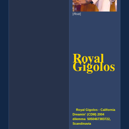
[/float]
Royal
Gigolos
Royal Gigolos - California
Dreamin' (CDM) 2004
dilemma 5050467383722,
Scandinavia