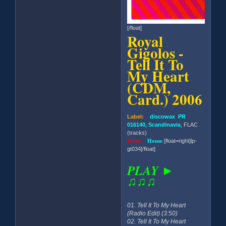
[/float]
Royal
Gigolos -
Tell It To
My Heart
(CDM,
Card.) 2006
Label:
discowax PR
016140, Scandinavia
, FLAC
(tracks)
Style:
House
[float=right]lp-
gt034[/float]
PLAY ►
♫♫♫
01. Tell It To My Heart
(Radio Edit) (3:50)
02. Tell It To My Heart