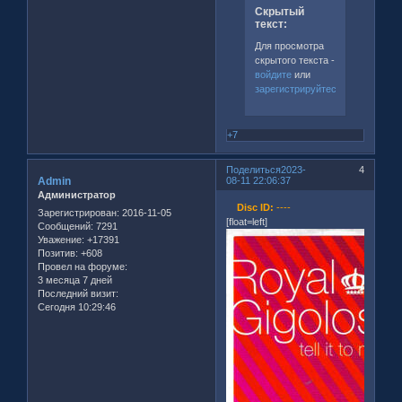
Скрытый
текст:
Для просмотра
скрытого текста -
войдите
или
зарегистрируйтесь
.
+7
Поделиться
2023-
4
Admin
08-11 22:06:37
Администратор
Disc ID:
----
Зарегистрирован
: 2016-11-05
[float=left]
Сообщений:
7291
Уважение:
+17391
Позитив:
+608
Провел на форуме:
3 месяца 7 дней
Последний визит:
Сегодня 10:29:46