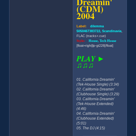
Dreamin'
(CDM)
2004
Label:
dilemma
5050467383722, Scandinavia
,
FLAC (tracks+.cue)
Style:
House, Tech House
[float=right]lp-gt228[/float]
PLAY ►
♫♫♫
01. California Dreamin'
(Tek-House Single) (3:34)
02. California Dreamin'
(Clubhouse Single) (3:29)
03. California Dreamin'
(Tek-House Extended)
(4:46)
04. California Dreamin'
(Clubhouse Extended)
(5:01)
05. The DJ (4:15)