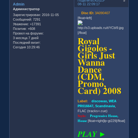
Поделиться
2023-
5
Admin
08-11 22:09:17
Администратор
Disc ID:
3A090407
Зарегистрирован
: 2016-11-05
[float=left]
Сообщений:
7291
Уважение:
+17391
Позитив:
+608
[/float]
Провел на форуме:
Royal
3 месяца 7 дней
Последний визит:
Gigolos -
Сегодня 10:29:46
Girls Just
Wanna
Dance
(CDM,
Promo,
Card) 2008
Label:
discowax, WEA
PR016647, Scandinavia
,
FLAC (tracks+.cue)
Style:
Progressive House,
House
[float=right]lp-gt229[/float]
PLAY ►