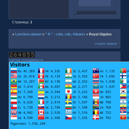
+7
Страница:
1
»
Lossless-planet
»
" R " - cdm, cds, Albums
»
Royal Gigolos
создать форум
счетчик посещаемости