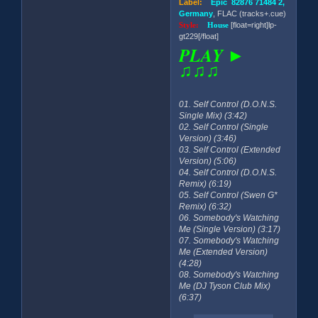
Label:
Epic 82876 71484 2,
Germany
, FLAC (tracks+.cue)
Style:
House
[float=right]lp-
gt229[/float]
PLAY ►
♫♫♫
01. Self Control (D.O.N.S.
Single Mix) (3:42)
02. Self Control (Single
Version) (3:46)
03. Self Control (Extended
Version) (5:06)
04. Self Control (D.O.N.S.
Remix) (6:19)
05. Self Control (Swen G*
Remix) (6:32)
06. Somebody's Watching
Me (Single Version) (3:17)
07. Somebody's Watching
Me (Extended Version)
(4:28)
08. Somebody's Watching
Me (DJ Tyson Club Mix)
(6:37)