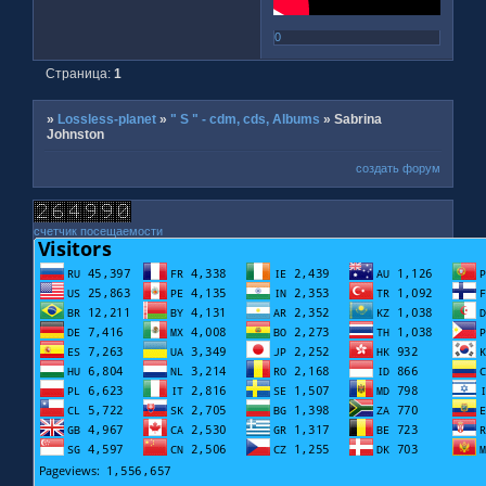
0
Страница:
1
»
Lossless-planet
»
" S " - cdm, cds, Albums
»
Sabrina
Johnston
создать форум
счетчик посещаемости