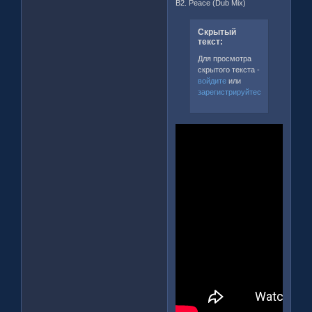
B2. Peace (Dub Mix)
Скрытый
текст:
Для просмотра
скрытого текста -
войдите
или
зарегистрируйтесь
.