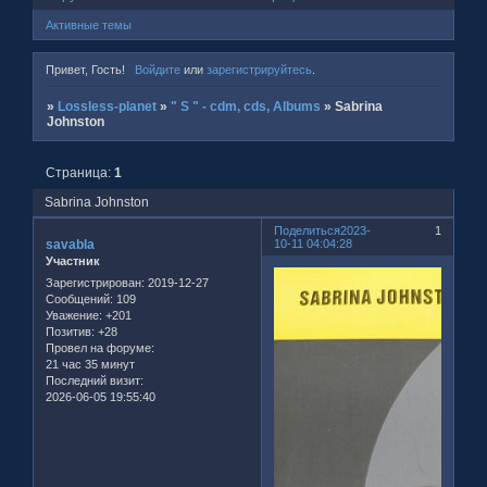
Активные темы
Привет, Гость!
Войдите
или
зарегистрируйтесь
.
»
Lossless-planet
»
" S " - cdm, cds, Albums
»
Sabrina
Johnston
Страница:
1
Sabrina Johnston
Поделиться
2023-
1
savabla
10-11 04:04:28
Участник
Зарегистрирован
: 2019-12-27
Сообщений:
109
Уважение:
+201
Позитив:
+28
Провел на форуме:
21 час 35 минут
Последний визит:
2026-06-05 19:55:40