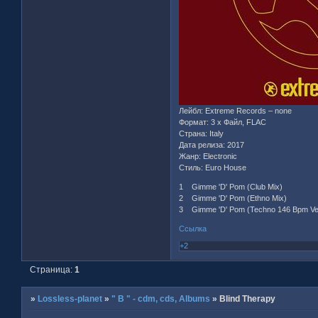
Лейбл: Extreme Records – none
Формат: 3 x Файл, FLAC
Страна: Italy
Дата релиза: 2017
Жанр: Electronic
Стиль: Euro House
1 Gimme 'D' Pom (Club Mix)
2 Gimme 'D' Pom (Ethno Mix)
3 Gimme 'D' Pom (Techno 146 Bpm Ve
Ссылка
+2
Страница:
1
»
Lossless-planet
»
" B " - cdm, cds, Albums
»
Blind Therapy