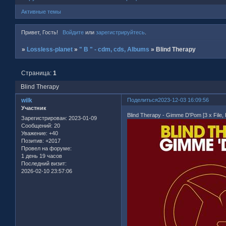
Активные темы
Привет, Гость!
Войдите
или
зарегистрируйтесь
.
»
Lossless-planet
»
" B " - cdm, cds, Albums
»
Blind Therapy
Страница:
1
Blind Therapy
wilk
Поделиться
2023-12-03 16:09:56
Участник
Blind Therapy - Gimme D'Pom [3 x File
Зарегистрирован
: 2023-01-09
Сообщений:
20
Уважение:
+40
Позитив:
+2017
Провел на форуме:
1 день 19 часов
Последний визит:
2026-02-10 23:57:06