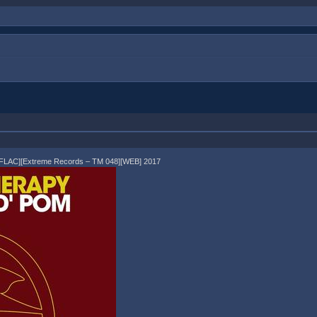
, FLAC][Extreme Records – TM 048][WEB] 2017