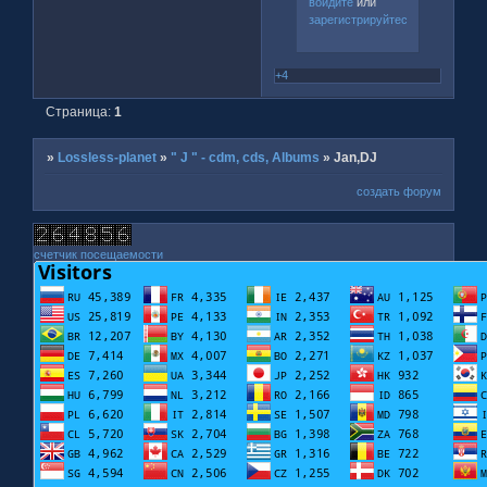
войдите
или
зарегистрируйтесь
.
+4
Страница:
1
»
Lossless-planet
»
" J " - cdm, cds, Albums
»
Jan,DJ
создать форум
счетчик посещаемости