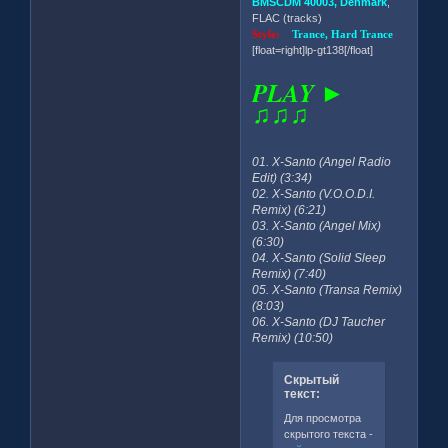
BMSCDM 40003, Denmark
,
FLAC (tracks)
Style:
Trance, Hard Trance
[float=right]lp-gt138[/float]
PLAY ►
♫♫♫
01. X-Santo (Angel Radio
Edit) (3:34)
02. X-Santo (V.O.O.D.I.
Remix) (6:21)
03. X-Santo (Angel Mix)
(6:30)
04. X-Santo (Solid Sleep
Remix) (7:40)
05. X-Santo (Transa Remix)
(8:03)
06. X-Santo (DJ Taucher
Remix) (10:50)
Скрытый
текст:
Для просмотра
скрытого текста -